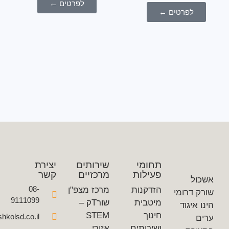
לפרטים ←
לפרטים ←
תחומי
שירותים
יצירת
פעילות
מרכזיים
קשר
ל
08-
הזדקנות
מרכז מצפ"ן
דרומי
9111099
מיטבית
שורTק –
איגוד
חינוך
STEM
office@eshkolsd.co.il
ושירותים
אזורי