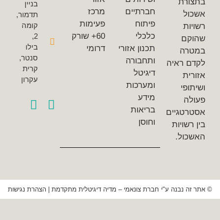
רת
בניין
חברתיים
מרכז
ל
תדמור,
פיתוח
פעימות
קומה
ת
כלכלי
60+ שורק
2,
ם
בילו
תכנון אזורי
דרומי
ה
סנטר,
ותחבורה
 ראיה
קרית
דיגיטל
ת
עקרון
ומערכות
פי
מידע
ה
בריאות
טגיים
וחוסן
שויות
ול.
 נבנה ע"י חברת צונאמי – מדיה דיגיטלית מתקדמת
|
הצהרת נגישות