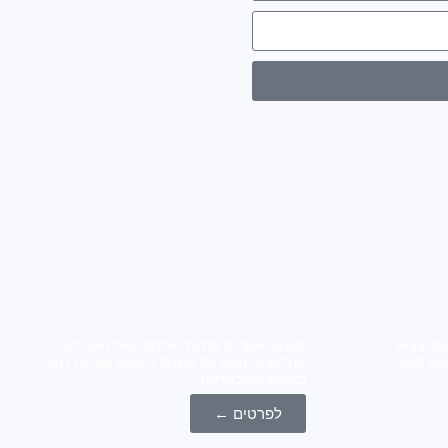
 "אפ 60+" נפגשה בבאר
מועצה אזורית גדרות שמחה לארח את דור
טוביה אשכול שורק דרומי ומרכז "אפ 60+"
החדשנות הבא של אשכול רשויות שורק-דרומי
נבחרת הרובוטיקה
לפרטים ←