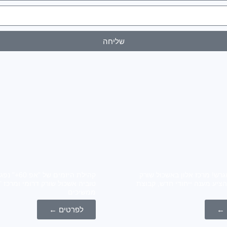
שליחה
גרש! מרכז אלון באשכול שורק
קהילת היזמים של
הציע מענה ייחודי חדש, קבוצת
ממשיכים
 ←
לפרטים ←