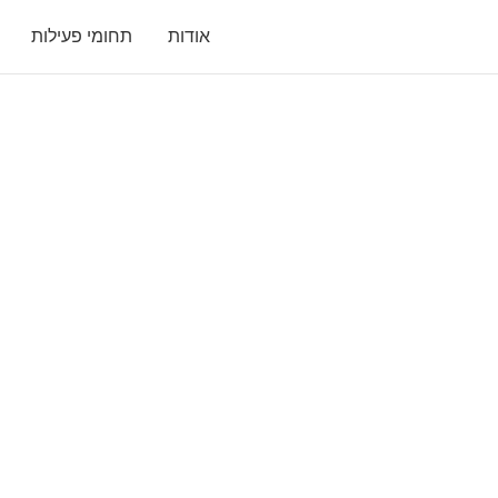
אודות
תחומי פעילות
מרחב משיק – ה
והמשפחתית ע