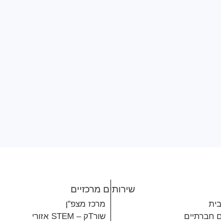
שירותים מרכזיים
בית
מרכז מצפ"ן
ם חברתיים
שורTק – STEM אזורי