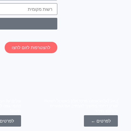
להצטרפות לזום לחצו
בואו לגלוש איתנו מרכז אלון באשכול רשויות
עולים על המ
שורק דרומי ממשיך להרחיב את המענים
דרומי גאה ל
והפעם: חיבור
כדורגל
לפרטים ←
לפרטים