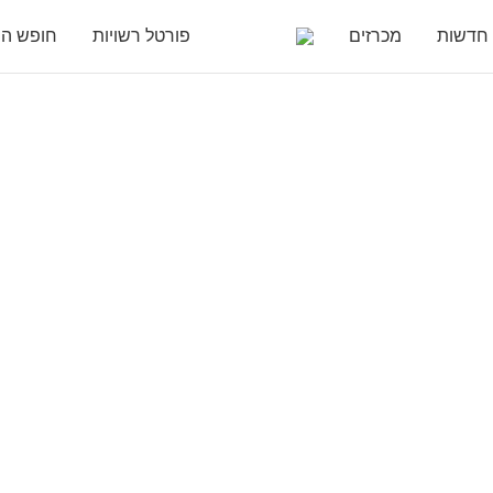
חדשות
מכרזים
פורטל רשויות
חופש המ
גילוי הראשון וההתמ
ם אבחנת ילד עם צרכ