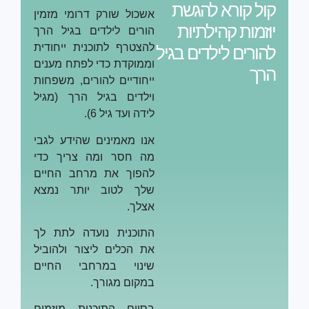
ל קורא להגשת
אשכול שורק דרומי מזמין
זמות קהילתיות
הורים לילדים בגיל הרך
להצטרף לתוכנית ייחודית
ורים לילדים בגיל
וממוקדת כדי לפתח מענים
רך
ייחודיים להורים, משפחות
וילדים בגיל הרך (מגיל
לידה ועד גיל 6).
אנו מאמינים שהידע לגבי
מה חסר ומה צריך כדי
להפוך את מרחב החיים
שלך לטוב יותר נמצא
אצלך.
התוכנית נועדה לתת לך
את הכלים ליצור ולהוביל
שינוי במרחבי החיים
במקום מגורך.
בסיום התוכנית מיזמים