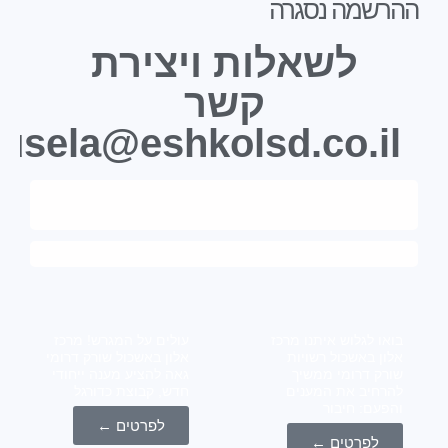
שמה נסגרה
לשאלות ויצירת
קשר
karusela@eshkolsd.co.i
ו לגלוש איתנו מרכז
עולים על המגרש! מרכז
ן באשכול רשויות
אלון באשכול שורק דרומי
ק דרומי ממשיך
גאה להציע מענה ייחודי
חיב את המענים
חדש, קבוצת כדורגל
עם: חיבור
לפרטים ←
לפרטים ←