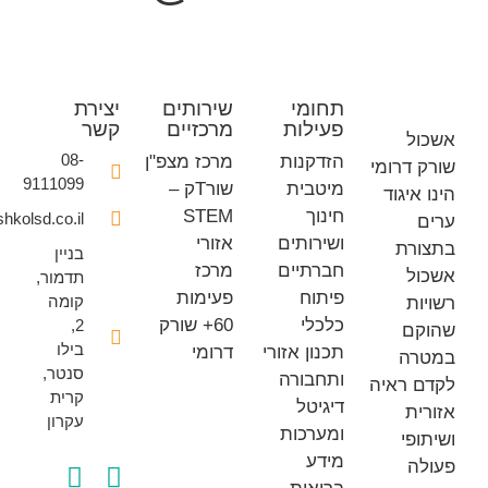
תחומי
שירותים
יצירת
פעילות
מרכזיים
קשר
ל
08-
הזדקנות
מרכז מצפ"ן
 דרומי
9111099
מיטבית
שורTק –
איגוד
חינוך
STEM
office@eshkolsd.co.il
ושירותים
אזורי
רת
בניין
חברתיים
מרכז
ל
תדמור,
פיתוח
פעימות
קומה
ת
כלכלי
60+ שורק
2,
ם
בילו
תכנון אזורי
דרומי
רה
סנטר,
ותחבורה
 ראיה
קרית
דיגיטל
ת
עקרון
ומערכות
פי
מידע
ה