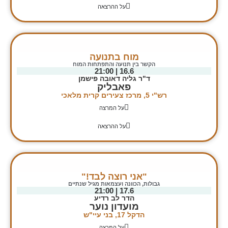
על ההרצאה
מוח בתנועה
הקשר בין תנועה והתפתחות המוח
16.6 | 21:00
ד"ר גליה דאובה פישמן
פאבליק
רש"י 5, מרכז צעירים קרית מלאכי
על המרצה
על ההרצאה
"אני רוצה לבד!"
גבולות, הכוונה ועצמאות מגיל שנתיים
17.6 | 21:00
הדר לב רדיע
מועדון נוער
הדקל 17, בני עיי"ש
על המרצה