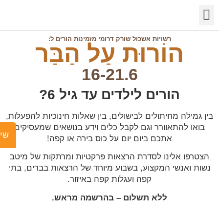
שר
מידע
שויות
פעילות
רשויות אשכול שורק דרומי מזמינות הורים ל:
הוֹרוּת עַל הַבַּר
16-21.6
הורים לילדים עד גיל 6?
לה מחיתולים לבישולים, בין שאלות חינוכיות להפעלות,
להתאוורר וגם לקבל כלים וידע בנושאים שמעסיקים
שישים ומש
אתכם ביום יום על כוס בירה או קפה!
ו אלינו לסדרת הרצאות פרקטיות ומרתקות של מיטב
אנשי המקצוע, בשבוע מיוחד של הרצאות בברים, בתי
קפה ועגלות קפה באיזור.
ללא תשלום – בהרשמה מראש.