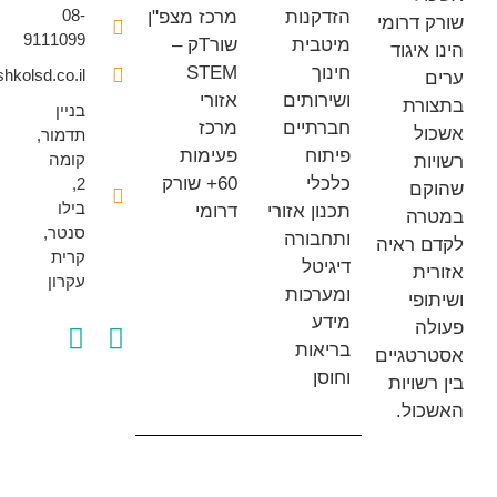
08-
הזדקנות
מרכז מצפ"ן
 דרומי
9111099
מיטבית
שורTק –
איגוד
חינוך
STEM
office@eshkolsd.co.il
ושירותים
אזורי
רת
בניין
חברתיים
מרכז
ל
תדמור,
פיתוח
פעימות
קומה
ת
כלכלי
60+ שורק
2,
ם
בילו
תכנון אזורי
דרומי
רה
סנטר,
ותחבורה
 ראיה
קרית
דיגיטל
ת
עקרון
ומערכות
פי
מידע
ה
בריאות
טגיים
וחוסן
שויות
ול.