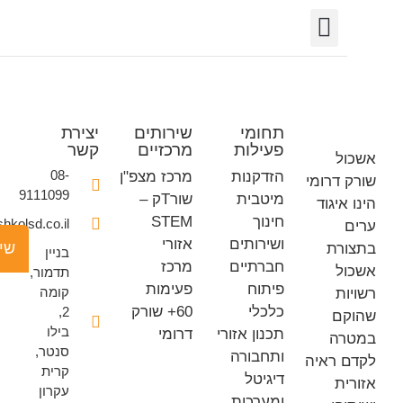
יצירת קשר
חופש המידע
פורטל רשויות
תחומי פעילות
תחומי
שירותים
יצירת
פעילות
מרכזיים
קשר
ל
08-
הזדקנות
מרכז מצפ"ן
דרומי
9111099
מיטבית
שורTק –
איגוד
חינוך
STEM
office@eshkolsd.co.il
ושירותים
אזורי
שישים ומש
רת
בניין
חברתיים
מרכז
ל
תדמור,
פיתוח
פעימות
קומה
ת
כלכלי
60+ שורק
2,
ם
בילו
תכנון אזורי
דרומי
ה
סנטר,
ותחבורה
 ראיה
קרית
דיגיטל
ת
עקרון
ומערכות