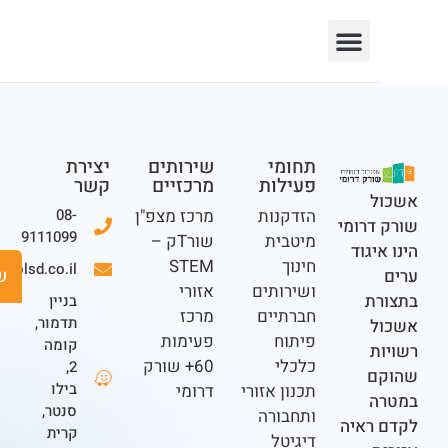
תחומי
שירותים
יצירת
פעילות
מרכזיים
קשר
ל
הזדקנות
מרכז מצפ"ן
08-
דרומי
9111099
מיטבית
שורTק –
יגוד
חינוך
STEM
office@eshkolsd.co.il
שישים ומש
ושירותים
אזורי
ת
בניין
חברתיים
מרכז
תדמור,
ל
פיתוח
פעימות
קומה
ת
כלכלי
60+ שורק
2,
ם
בילו
תכנון אזורי
דרומי
ה
סנטר,
ותחבורה
ראיה
קרית
דיגיטל