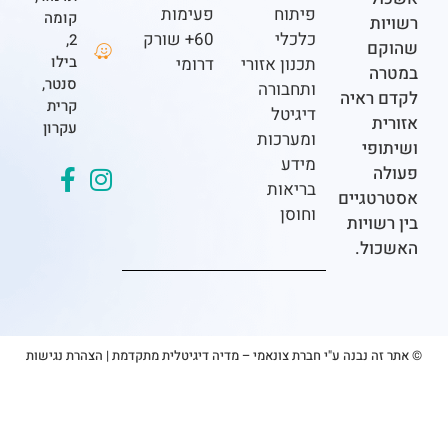
פיתוח
פעימות
קומה
ת
כלכלי
60+ שורק
2,
ם
בילו
תכנון אזורי
דרומי
ה
סנטר,
ותחבורה
ראיה
קרית
דיגיטל
ת
עקרון
ומערכות
פי
מידע
בריאות
גיים
וחוסן
ויות
ל.
 נבנה ע"י חברת צונאמי – מדיה דיגיטלית מתקדמת
|
הצהרת נגישות