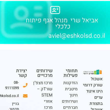
יאל שרי מנהל אגף פיתוח
כלכלי
aviel@eshkolsd.
תחומי
שירותים
יצירת
פעילות
מרכזיים
קשר
ל
הזדקנות
מרכז מצפ"ן
08-
דרומי
9111099
מיטבית
שורTק –
יגוד
חינוך
STEM
office@eshkolsd.co.il
ושירותים
אזורי
ת
בניין
חברתיים
מרכז
תדמור,
ל