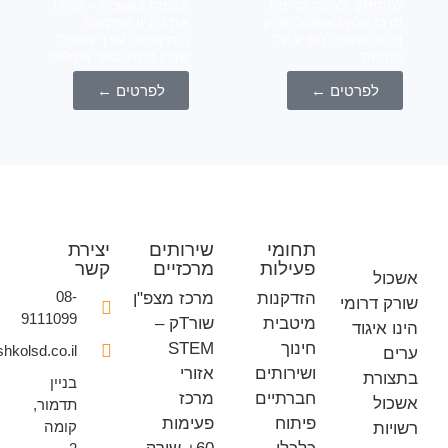
חזק ולצעוד קדימה
הצומח באשכול – הכירו
ז אלון באשכול שורק
את גרניון הפקעות
מי שמח להודיע על
בימים אלו עורך אשכול
חת
שורק דרומי סקר אקולוגי
לפרטים ←
לפרטים ←
תחומי
שירותים
יצירת
פעילות
מרכזיים
קשר
ל
08-
הזדקנות
מרכז מצפ"ן
דרומי
9111099
מיטבית
שורTק –
איגוד
חינוך
STEM
office@eshkolsd.co.il
ושירותים
אזורי
רת
בניין
חברתיים
מרכז
ל
תדמור,
פיתוח
פעימות
קומה
ת