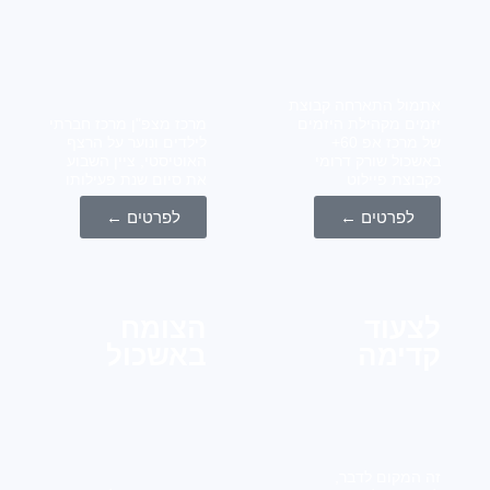
ול התארחה קבוצת
ים מקהילת היזמים
מרכז מצפ"ן מרכז חברתי
של מרכז אפ 60+
לילדים ונוער על הרצף
כול שורק דרומי
האוטיסטי, ציין השבוע
וצת פיילוט
את סיום שנת פעילותו
לפרטים ←
לפרטים ←
עוד
הצומח
ימה
באשכול
המקום לדבר,