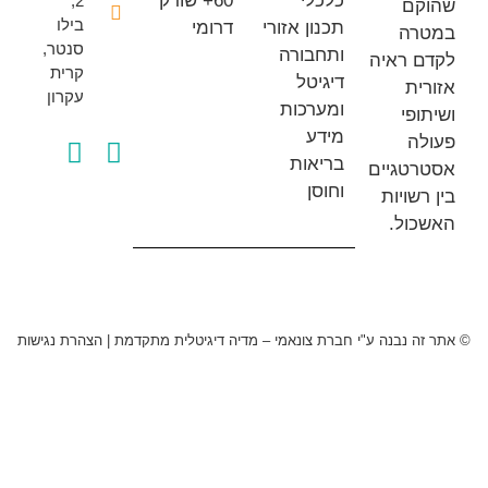
כלכלי
60+ שורק
2,
ם
בילו
תכנון אזורי
דרומי
ה
סנטר,
ותחבורה
 ראיה
קרית
דיגיטל
ת
עקרון
ומערכות
פי
מידע
ה
בריאות
טגיים
וחוסן
שויות
ול.
 נבנה ע"י חברת צונאמי – מדיה דיגיטלית מתקדמת
|
הצהרת נגישות