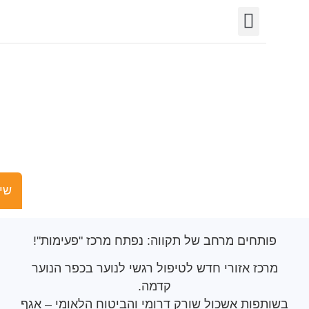
יצירת קשר
חופש המידע
פורטל רשויות
תחומי פעילות
פתיחת מרכז
פעימות" – לטיפול
שי עבור נוער בכפר
הנוער קדמה
שישים ומש
תחים מרחב של תקווה: נפתח מרכז "פעימות"!
כז אזורי חדש לטיפול רגשי לנוער בכפר הנוער
קדמה.
פות אשכול שורק דרומי והביטוח הלאומי – אגף