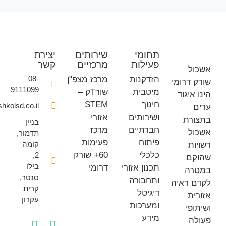
תחומי
שירותים
יצירת
פעילות
מרכזיים
קשר
ל
08-
הזדקנות
מרכז מצפ"ן
דרומי
9111099
מיטבית
שורTק –
איגוד
חינוך
STEM
office@eshkolsd.co.il
ושירותים
אזורי
רת
בניין
חברתיים
מרכז
ל
תדמור,
פיתוח
פעימות
קומה
ת
כלכלי
60+ שורק
2,
ם
בילו
תכנון אזורי
דרומי
ה
סנטר,
ותחבורה
 ראיה
קרית
דיגיטל
ת
עקרון
ומערכות
פי
מידע
ה