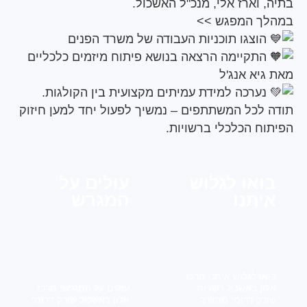
וארז אלי, מנכ"ל האשכול.
 המפגש >>
וצגו תוכניות העבודה של משרד הפנים
תקיימה הרצאה בנושא פיתוח מיזמים כלכליים
א אנג'ל
ערכה למידת עמיתים מקצועית בין הקולגות.
לכל המשתתפים – נמשיך לפעול יחד למען חיזוק
ח הכלכלי ברשויות.
או לגלוש
עולים על
תנו
המגרש
ו לגלוש איתנו מרכז
ן באשכול רשויות
עולים על המגרש! מרכז
ק דרומי ממשיך
אלון באשכול שורק דרומי