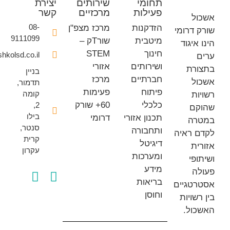
תחומי
שירותים
יצירת
פעילות
מרכזיים
קשר
ל
08-
הזדקנות
מרכז מצפ"ן
 דרומי
9111099
מיטבית
שורTק –
איגוד
חינוך
STEM
office@eshkolsd.co.il
ושירותים
אזורי
רת
בניין
חברתיים
מרכז
ל
תדמור,
פיתוח
פעימות
קומה
ת
כלכלי
60+ שורק
2,
ם
בילו
תכנון אזורי
דרומי
רה
סנטר,
ותחבורה
 ראיה
קרית
דיגיטל
ת
עקרון
ומערכות
פי
מידע
ה
בריאות
טגיים
וחוסן
שויות
ול.