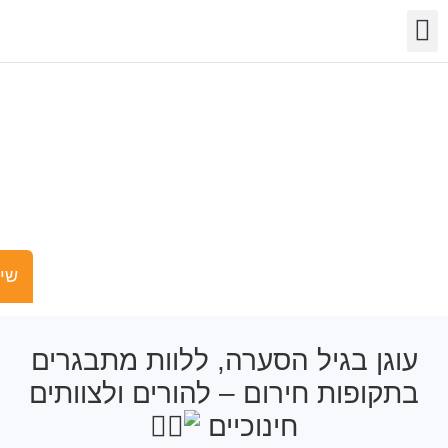
שר
מידע
שויות
פעילות
וגן בגיל הסערה –
ליווי מתבגרים
בתקופות החירום
שישים ומש
ן בגיל הסערה, ללוות מתבגרים
ופות חירום – להורים ולצוותים
חינוכיים