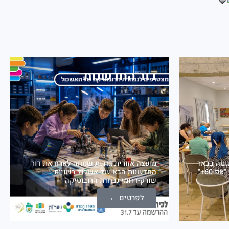
דור החדשנות
 של "אפ 60+" נפגשה בבאר
מועצה אזורית גדרות שמחה לארח את דור
טוביה אשכול שורק דרומי ומרכז "אפ 60+"
החדשנות הבא של אשכול רשויות
שורק-דרומי נבחרת הרובוטיקה
לפרטים ←