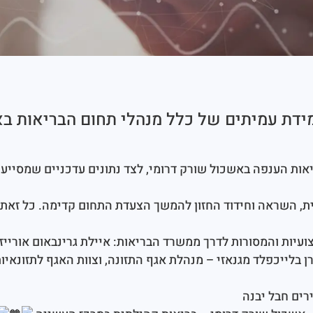
למידת עמיתים של כלל מנהלי תחום הבריאות ב
אות הענפה באשכול שורק דרומי, לצד נתונים עדכניים שמסייעי
ית, השראה וחידוד החזון להמשך הצעדת התחום קדימה. כל זאת 
יות והמסורות לדרך ממשרד הבריאות: איילת גרינבאום אורייזו
ורן בלייכפלד מגנאזי – מנהלת אגף התזונה, וצוות האגף לתזונאי
רים חבל יבנה