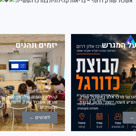
אשכול שורק דרומי – בריאות קהילתית במרכז העשייה
על המגרש
יזמים ונהנים
גרש! מרכז אלון באשכול שורק
קהילת היזמים
הציע מענה ייחודי חדש, קבוצת
ממשיכים
 ←
לפרטים ←