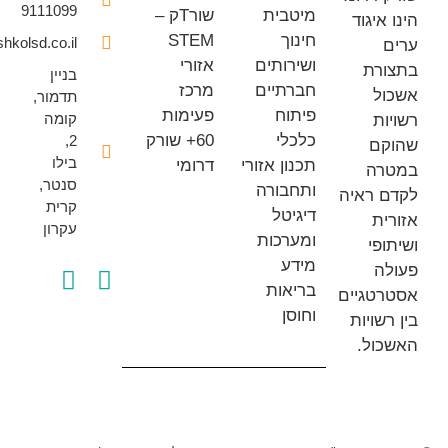
9111099
מיטבית
שורTק –
איגוד
חינוך
STEM
office@eshkolsd.co.il
ושירותים
אזורי
רת
בניין
חברתיים
מרכז
ל
תדמור,
פיתוח
פעימות
קומה
ת
כלכלי
60+ שורק
2,
ם
בילו
תכנון אזורי
דרומי
רה
סנטר,
ותחבורה
 ראיה
קרית
דיגיטל
ת
עקרון
ומערכות
פי
מידע
ה
בריאות
טגיים
וחוסן
שויות
ול.