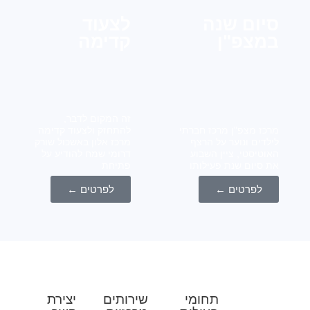
ום שנה
לצעוד
צפ"ן
קדימה
זה המקום לדבר,
ז מצפ"ן מרכז חברתי
להתחזק ולצעוד קדימה
דים ונוער על הרצף
מרכז אלון באשכול שורק
טיסטי, ציין השבוע
דרומי שמח להודיע על
סיום שנת פעילותו
פתיחת
לפרטים ←
לפרטים ←
תחומי
שירותים
יצירת