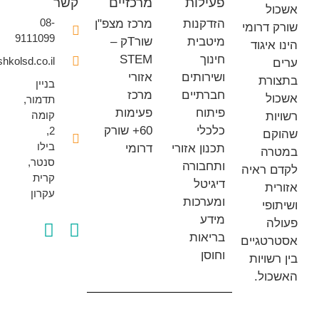
פעילות
מרכזיים
קשר
ל
08-
הזדקנות
מרכז מצפ"ן
דרומי
9111099
מיטבית
שורTק –
איגוד
חינוך
STEM
office@eshkolsd.co.il
ושירותים
אזורי
רת
בניין
חברתיים
מרכז
ל
תדמור,
פיתוח
פעימות
קומה
ת
כלכלי
60+ שורק
2,
ם
בילו
תכנון אזורי
דרומי
ה
סנטר,
ותחבורה
 ראיה
קרית
דיגיטל
ת
עקרון
ומערכות
פי
מידע
ה
בריאות
טגיים
וחוסן
שויות
ול.