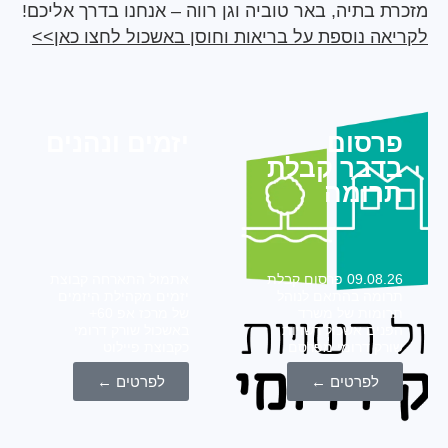
בתיה, באר טוביה וגן רווה – אנחנו בדרך אליכם!
ה נוספת על בריאות וחוסן באשכול לחצו כאן>>
סום
יזמים ונהנים
בר קבלת
ומה
09.08.26 פרסום קבלת
אתמול התארחה קבוצת
מה בהתאם לנוהל
יזמים מקהילת היזמים
מות של משרד
של מרכז אפ 60+
ים אשכול רשויות
באשכול שורק דרומי
ק דרומי מפרסם
כקבוצת פיילוט
לפרטים ←
לפרטים ←