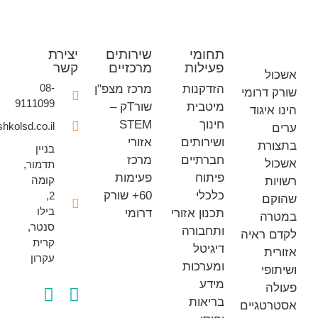
תחומי
שירותים
יצירת
פעילות
מרכזיים
קשר
08-
הזדקנות
מרכז מצפ"ן
דרומי
9111099
מיטבית
שורTק –
יגוד
חינוך
STEM
office@eshkolsd.co.il
ושירותים
אזורי
ת
בניין
חברתיים
מרכז
תדמור,
פיתוח
פעימות
קומה
כלכלי
60+ שורק
2,
ם
בילו
תכנון אזורי
דרומי
ה
סנטר,
ותחבורה
ראיה
קרית
דיגיטל
ת
עקרון
ומערכות
י
מידע
בריאות
גיים