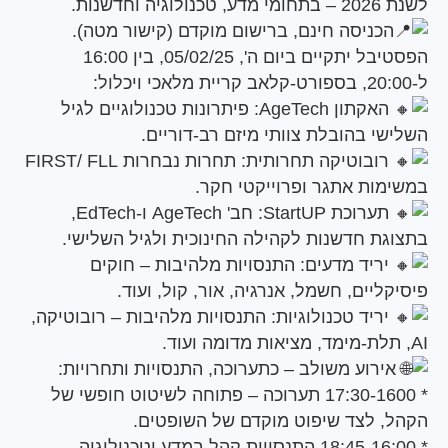
ניסה חינם, ברישום מוקדם (קישור מטה).
הפסטיבל יתקיים ביום ה', 05/02/25, בין 16:00
האקתון AgeTech: פיתרונות טכנולוגיים לגיל
 בהובלת צוותי מיזם רב-דוריים.
רובוטיקה תחרותית: תחרות נבחרות FIRST/ FLL
ת אתגר ופרוייקטי חקר.
תערוכת StartUP: חב' AgeTech ו-EdTech,
 חדשנות לקהילה החינוכית ולגיל השלישי.
יד מדעים: התנסויות מלהיבות – חוקים
ים, חשמל, אנרגיה, אור, קול, ועוד.
יד טכנולוגיות: התנסויות מלהיבות – רובוטיקה,
וע משולב – כתערוכה, התנסויות ותחרויות:
* 17:30-1600 תערוכה – פתוחה לשיטוט חופשי של
לצד שיפוט מוקדם של השופטים.