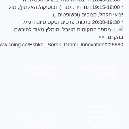
* 19:15-18:00 תחרויות גמר (רובוטיקה/ האקתון), מול
קהל, כצופים (וכשופטים..).
פר המקומות מוגבל ומומלץ מאוד להירשם
 >>
https://www.coing.co/Eshkol_Sorek_Dromi_Innovation/
או לגלוש
עולים על
תנו
המגרש
 לגלוש איתנו מרכז
 באשכול רשויות
עולים על המגרש! מרכז
 דרומי ממשיך
אלון באשכול שורק דרומי
יב את המענים
גאה להציע מענה ייחודי
ם: חיבור
חדש, קבוצת כדורגל