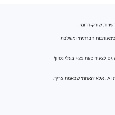
דעית/ טכנולוגית (STEM). התוכנית מוכרת כ'מעורבות חברתית' ומשלבת
הכשרת סטודנטים.יות (מדעים והנדסה) להדרכת תוכניות STEM באשכול. התוכנית פתוחה גם לצעירים/ות 21+ בעלי נסיון/
ך.