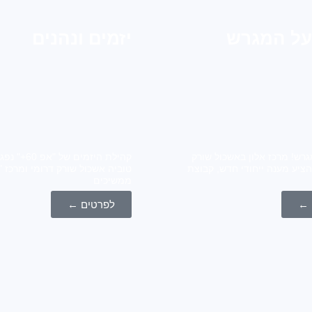
על המגרש
יזמים ונהנים
גרש! מרכז אלון באשכול שורק
קהילת היזמים של
הציע מענה ייחודי חדש, קבוצת
ממשיכים
 ←
לפרטים ←