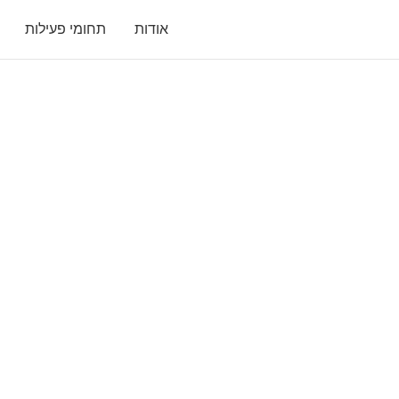
אודות
תחומי פעילות
'שורTק' – מרחב הדיגיטל של מערך ה-STEM האיזורי