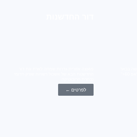
דור החדשנות
 "אפ 60+" נפגשה בבאר
מועצה אזורית גדרות שמחה לארח את דור
טוביה אשכול שורק דרומי ומרכז "אפ 60+"
החדשנות הבא של אשכול רשויות שורק-דרומי
נבחרת הרובוטיקה
לפרטים ←