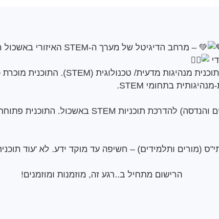
– מרחב הדיגיטל של מערך ה-STEM האיזורי באשכול רשויות שורק-דרומי,
הכשרת מד"צים.יות (ט-יא) לתוכנית מנהיגות מ
גותית בתחומי STEM.
ם ותלמידים) – חשיפה עד מוקד ידע. לא 'עוד תוכנית AI', אלא 'האחת' שבאמת צרי
הרישום מתחיל ב..רגע זה, מוזמנות ומוזמנים!