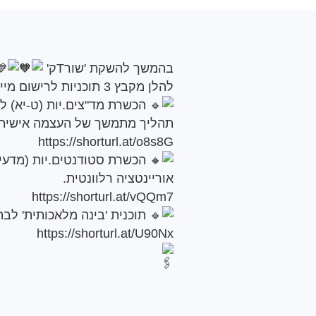
בהמשך להשקת 'שורTק'
להלן מקבץ 3 תוכניות לרישום מיידי
תהליך מתמשך של העצמה אישית-מנהי
https://shorturl.at/o8s8G
אוריינטציה רלוונטית.
https://shorturl.at/vQQm7
תוכנית 'בינה מלאכותית' לבתי"ס (מורי
https://shorturl.at/U90Nx