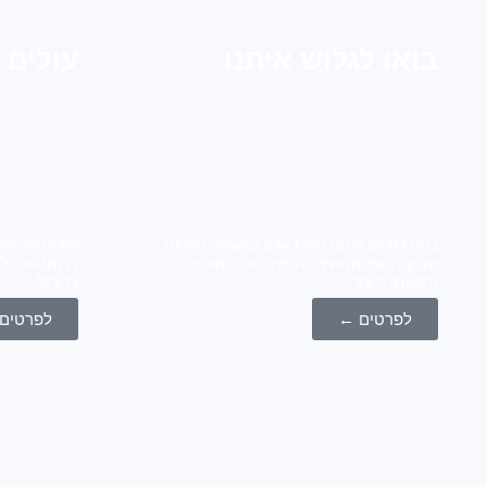
בואו לגלוש איתנו
עולים 
בואו לגלוש איתנו מרכז אלון באשכול רשויות
עולים על המ
שורק דרומי ממשיך להרחיב את המענים
דרומי גאה ל
והפעם: חיבור
כדורגל
לפרטים ←
לפרטים