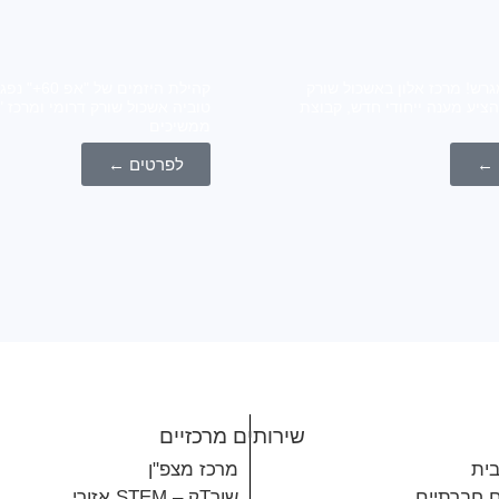
גרש! מרכז אלון באשכול שורק
קהילת היזמים של
הציע מענה ייחודי חדש, קבוצת
ממשיכים
 ←
לפרטים ←
שירותים מרכזיים
בית
מרכז מצפ"ן
ם חברתיים
שורTק – STEM אזורי