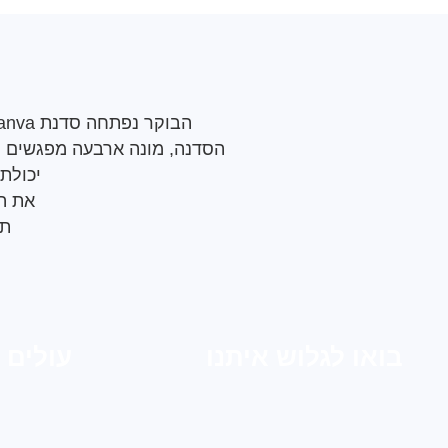
הבוקר נפתחה סדנת Canva ליזמים של אשכול שורק דרומי
הסדנה, מונה ארבעה מפגשים ונ
יכולת
את הה
תו
בואו לגלוש איתנו
עולים 