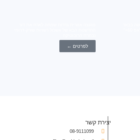
 "אפ 60+" נפגשה בבאר
מועצה אזורית גדרות שמחה לארח את דור
טוביה אשכול שורק דרומי ומרכז "אפ 60+"
החדשנות הבא של אשכול רשויות שורק-דרומי
נבחרת הרובוטיקה
לפרטים ←
יצירת קשר
08-9111099