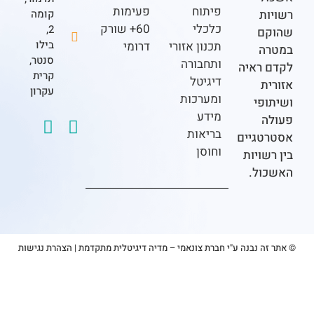
פיתוח
פעימות
ת
קומה
כלכלי
60+ שורק
2,
ם
בילו
תכנון אזורי
דרומי
ה
סנטר,
ותחבורה
ראיה
קרית
דיגיטל
ת
עקרון
ומערכות
פי
מידע
בריאות
גיים
וחוסן
ויות
ל.
 נבנה ע"י חברת צונאמי – מדיה דיגיטלית מתקדמת
|
הצהרת נגישות