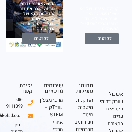
מועצה אזורית גדרות
ת היזמים של "אפ
שמחה לארח את דור
+" נפגשה בבאר
החדשנות הבא של
ה אשכול שורק
אשכול רשויות
דרומי ומרכז "אפ 60+"
שורק-דרומי נבחרת
יכים
הרובוטיקה
לפרטים ←
לפרטים ←
תחומי
שירותים
יצירת
פעילות
מרכזיים
קשר
ל
הזדקנות
מרכז מצפ"ן
08-
דרומי
9111099
מיטבית
שורTק –
יגוד
חינוך
STEM
office@eshkolsd.co.il
ושירותים
אזורי
ת
בניין
חברתיים
מרכז
ל
תדמור,