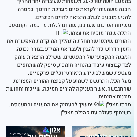
במפגש השתתפו כ-20 משפחות שעוברות יחד תהליך
שמעותי לקראת סיום מערכת החינוך, במטרה
מוכנים לשלב היציאה לחיים הבוגרים.
הסיכום שערכנו, שמחנו לגלות עד כמה הקונספט
נתי מוכיח את עצמו.
 שיתפו שהתחלת התהליך המוקדמת מאפשרת את
רוש כדי להבין ולעבד את המידע בצורה נכונה.
המקצועי של המפגשים, ששילב הרצאות עומק
וצות עיבוד בהנחיה תומכת, סיפק למשתתפים
שמשלבת ידע תיאורטי וכלים פרקטיים.
ל, התרגשנו לשמוע על קבוצת ההורים המצוינת
ה, אשר מעניקה להורים תמיכה, שייכות ותחושת
אמיתית.
צפ"ן
ימשיך להעמיק את המענים והמעטפת,
 פעולה עם קהילת מצפ"ן.