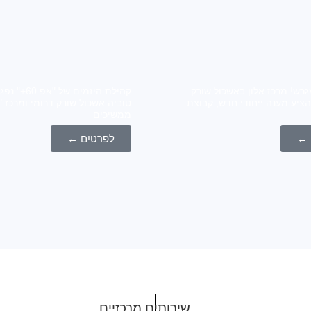
גרש! מרכז אלון באשכול שורק
קהילת היזמים של
הציע מענה ייחודי חדש, קבוצת
ממשיכים
 ←
לפרטים ←
שירותים מרכזיים