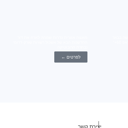
 "אפ 60+" נפגשה בבאר
מועצה אזורית גדרות שמחה לארח את דור
טוביה אשכול שורק דרומי ומרכז "אפ 60+"
החדשנות הבא של אשכול רשויות שורק-דרומי
נבחרת הרובוטיקה
לפרטים ←
יצירת קשר