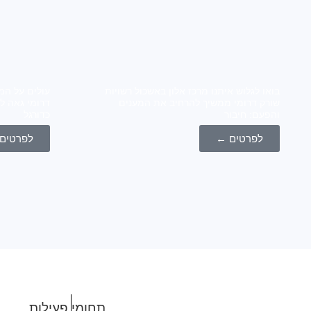
בואו לגלוש איתנו מרכז אלון באשכול רשויות
עולים על המ
שורק דרומי ממשיך להרחיב את המענים
דרומי גאה ל
והפעם: חיבור
כדורגל
לפרטים ←
לפרטים
תחומי פעילות