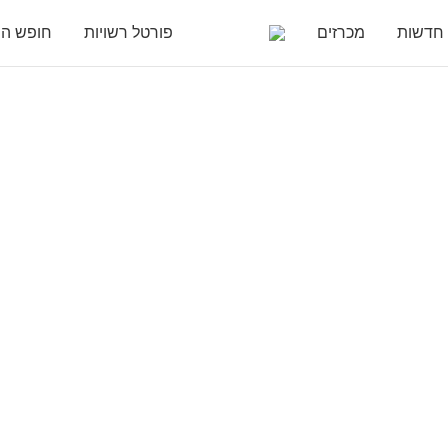
חדשות
מכרזים
פורטל רשויות
חופש המ
 – במועצה אזורית ח