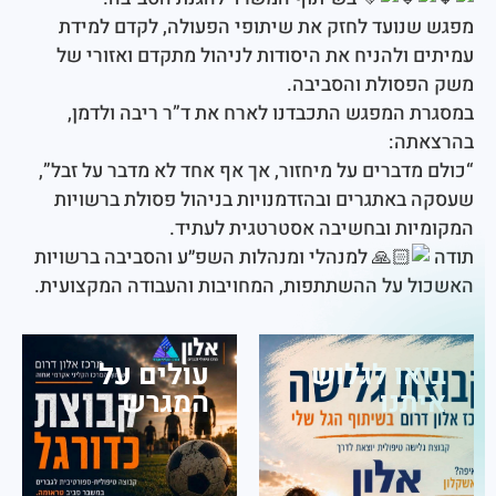
נועד לחזק את שיתופי הפעולה, לקדם למידת
 ולהניח את היסודות לניהול מתקדם ואזורי של
סולת והסביבה.
 המפגש התכבדנו לארח את ד”ר ריבה ולדמן,
תה:
דברים על מיחזור, אך אף אחד לא מדבר על זבל”,
באתגרים ובהזדמנויות בניהול פסולת ברשויות
ות ובחשיבה אסטרטגית לעתיד.
למנהלי ומנהלות השפ״ע והסביבה ברשויות
 על ההשתתפות, המחויבות והעבודה המקצועית.
או לגלוש
עולים על
תנו
המגרש