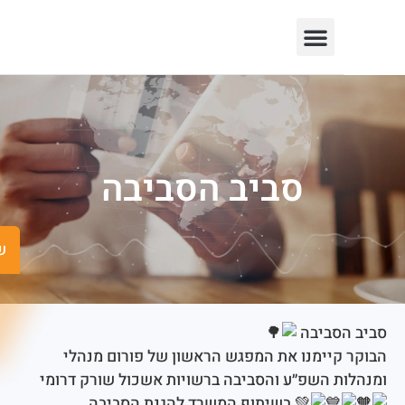
יצירת קשר
חופש המידע
פורטל רשויות
תחומי פעילות
סביב הסביבה
שישים ומש
סביבה
קיימנו את המפגש הראשון של פורום מנהלי
ת השפ״ע והסביבה ברשויות אשכול שורק דרומי
בשיתוף המשרד להגנת הסביבה.