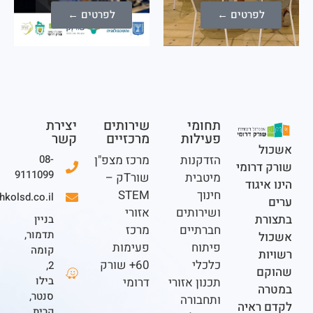
לפרטים ←
לפרטים ←
תחומי
שירותים
יצירת
פעילות
מרכזיים
קשר
ל
הזדקנות
מרכז מצפ"ן
08-
דרומי
9111099
מיטבית
שורTק –
יגוד
חינוך
STEM
office@eshkolsd.co.il
ושירותים
אזורי
ת
בניין
חברתיים
מרכז
תדמור,
ל
פיתוח
פעימות
קומה
ת
כלכלי
60+ שורק
2,
ם
בילו
תכנון אזורי
דרומי
ה
סנטר,
ותחבורה
ראיה
קרית