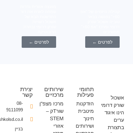
מועצה אזורית גדרות
לת היזמים של "אפ
שמחה לארח את דור
6+" נפגשה בבאר
החדשנות הבא של
יה אשכול שורק
אשכול רשויות
דרומי ומרכז "אפ 60+"
שורק-דרומי נבחרת
יכים
הרובוטיקה
לפרטים ←
לפרטים ←
תחומי
שירותים
יצירת
פעילות
מרכזיים
קשר
ל
08-
הזדקנות
מרכז מצפ"ן
דרומי
9111099
מיטבית
שורTק –
איגוד
חינוך
STEM
office@eshkolsd.co.il
ושירותים
אזורי
רת
בניין