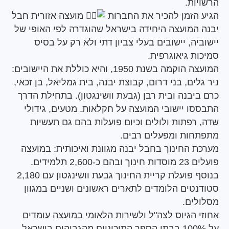
ת.
הזמן להכיר את החברות
מועצה אזורית חבל
המועצה היחידה בישראל שהוגדרה לפי האופי של
ה, יישובים בעלי צביון דתי ולא רק על בסיס
 גיאוגרפית.
המועצה הוקמה בשנת 1950, והיא כוללת את היישובים:
ים, בני דרום, קבוצת יבנה, בית גמליאל, בן זכאי,
בנה ובית רבן (גבעת וושינגטון). בתחילת הדרך
ו יישובי המועצה על חקלאות. מטעים, גידולי
פתות ולולים וכיום פועלות בהם גם תעשיות
ות ומפעלים רבים.
 החינוך בחבל יבנה מגוונת ואיכותית: במועצה
פועלים 23 מוסדות חינוך ובהם כ-2,600 תלמידים.
בנוסף פועלת קריית החינוך גבעת וושינגטון עם 2,180
טים הלומדים לתארים ראשונים ושניים במגוון
ים.
הגיוס לצה"ל ולשירות הלאומי במועצה עומדים