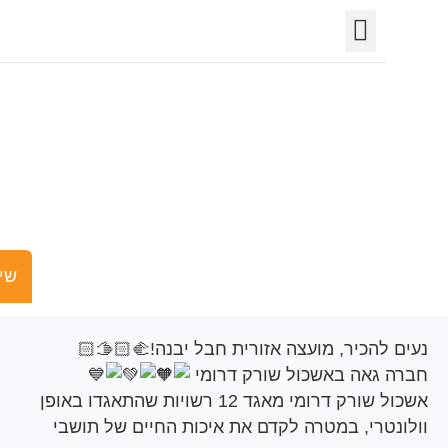
יצירת קשר
חופש המידע
פורטל רשויות
תחומי פעילות
עים להכיר, מועצה
אזורית חבל יבנה!
שישים ומש
להכיר,
מועצה אזורית חבל יבנה
!
🫱🏻‍🫲🏻
גאה באשכול שורק דרומי
אשכול שורק דרומי מאגד 12 רשויות שהתאגדו באופן
טרי, במטרה לקדם את איכות החיים של תושבי