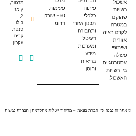
חברתיים
מרכז
ל
תדמור,
פיתוח
פעימות
קומה
ת
כלכלי
60+ שורק
2,
ם
בילו
תכנון אזורי
דרומי
ה
סנטר,
ותחבורה
 ראיה
קרית
דיגיטל
ת
עקרון
ומערכות
פי
מידע
ה
בריאות
טגיים
וחוסן
שויות
ול.
 נבנה ע"י חברת צונאמי – מדיה דיגיטלית מתקדמת
|
הצהרת נגישות