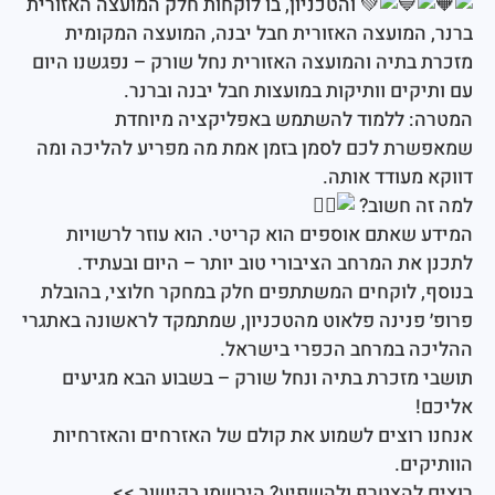
והטכניון, בו לוקחות חלק המועצה האזורית
המועצה האזורית חבל יבנה, המועצה המקומית
בתיה והמועצה האזורית נחל שורק – נפגשנו היום
ים וותיקות במועצות חבל יבנה וברנר.
 ללמוד להשתמש באפליקציה מיוחדת
ת לכם לסמן בזמן אמת מה מפריע להליכה ומה
מעודד אותה.
ה חשוב?
שאתם אוספים הוא קריטי. הוא עוזר לרשויות
ת המרחב הציבורי טוב יותר – היום ובעתיד.
 לוקחים המשתתפים חלק במחקר חלוצי, בהובלת
פנינה פלאוט מהטכניון, שמתמקד לראשונה באתגרי
 במרחב הכפרי בישראל.
 מזכרת בתיה ונחל שורק – בשבוע הבא מגיעים
רוצים לשמוע את קולם של האזרחים והאזרחיות
ם.
להצטרף ולהשפיע? הירשמו בקישור >>