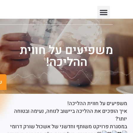
יצירת קשר
חופש המידע
פורטל רשויות
תחומי פעילות
שפיעים על חווית
ההליכה!
שישים ומש
ם על חווית ההליכה!
פכים את ההליכה ביישוב לנוחה, נעימה ובטוחה
 פרויקט משותף וחדשני של אשכול שורק דרומי