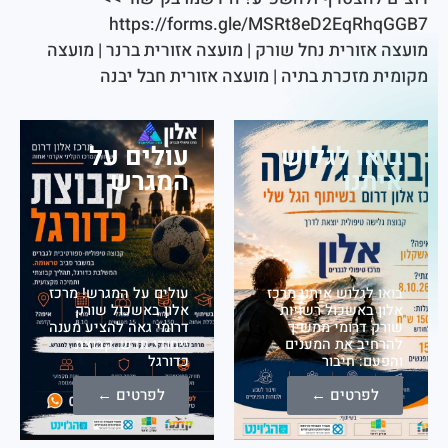
https://forms.gle/MSRt8eD2EqR
אזורית נחל שורק
|
מועצה אזורית ברנר
|
מועצה
 מזכרת בתיה
|
מועצה אזורית חבל יבנה
או לגלוש
עולים על
תנו
המגרש
 לגלוש איתנו מרכז
עולים על המגרש! מרכז
 באשכול רשויות
אלון באשכול שורק
 דרומי ממשיך
דרומי גאה להציע מענה
יב את המענים
ייחודי חדש, קבוצת
ם: חיבור
כדורגל
לפרטים ←
לפרטים ←