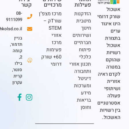
פעילות
מרכזיים
קשר
ל
הזדקנות
מרכז מצפ"ן
08-
דרומי
9111099
מיטבית
שורTק –
יגוד
חינוך
STEM
office@eshkolsd.co.il
ושירותים
אזורי
ת
בניין
חברתיים
מרכז
תדמור,
ל
פיתוח
פעימות
קומה
ת
כלכלי
60+ שורק
2,
ם
בילו
תכנון אזורי
דרומי
ה
סנטר,
ותחבורה
ראיה
קרית
דיגיטל
ת
עקרון
ומערכות
פי
מידע
בריאות
גיים
וחוסן
ויות
ל.