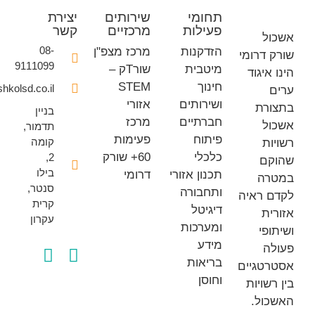
תחומי
שירותים
יצירת
פעילות
מרכזיים
קשר
ל
08-
הזדקנות
מרכז מצפ"ן
 דרומי
9111099
מיטבית
שורTק –
איגוד
חינוך
STEM
office@eshkolsd.co.il
ושירותים
אזורי
רת
בניין
חברתיים
מרכז
ל
תדמור,
פיתוח
פעימות
קומה
ת
כלכלי
60+ שורק
2,
ם
בילו
תכנון אזורי
דרומי
רה
סנטר,
ותחבורה
 ראיה
קרית
דיגיטל
ת
עקרון
ומערכות
פי
מידע
ה
בריאות
טגיים
וחוסן
שויות
ול.