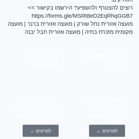
 להצטרף ולהשפיע? הירשמו בקישור >>
https://forms.gle/MSRt8eD2EqRh
 אזורית נחל שורק
|
מועצה אזורית ברנר
|
מועצה
ת מזכרת בתיה
|
מועצה אזורית חבל יבנה
או לגלוש
עולים על
תנו
המגרש
ו לגלוש איתנו מרכז
ן באשכול רשויות
עולים על המגרש! מרכז
ק דרומי ממשיך
אלון באשכול שורק דרומי
חיב את המענים
גאה להציע מענה ייחודי
עם: חיבור
חדש, קבוצת כדורגל
לפרטים ←
לפרטים ←