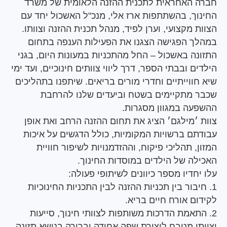
האחראית לתכנית ההזנה הלאומית של משרד
ך, בהשתתפות ארז אלי, מנכ"ל האשכול יחד עם
מקצועי, וערן לפיד, מנהל תכנית ההזנה וצוותו.
 הפגישה הצגנו את הפעילות הענפה בתחום
ה באשכול – החל מהתכניות במעונות היום, בגני
 ובבתי הספר, דרך ליווי צוותים חינוכיים, ועד ימי
וייתיים וחדרי מורים בריאים. שיתפנו בתהליכים
מתקיימים בשטח וביעדים שלנו להרחבת
ה במגוון מסגרות.
׳מילגם׳ הציג את תחום ההזנה הרחב ואת אופן
ם ברשויות המקומיות, כולל הדגשים על איכות
 תהליכי פיקוח, וההזדמנויות לשיפור חוויית
ה של הילדים במוסדות החינוך.
דיו מספר כיוונים לשיתופי פעולה:
בור בין תכניות ההזנה לבין התכניות החינוכיות
ם אורח חיים בריא.
תאמת הדרכות משותפות לצוותי חינוך, סייעות
י מטבח ליצירת שפה אחידה וברורה בנושא תזונה