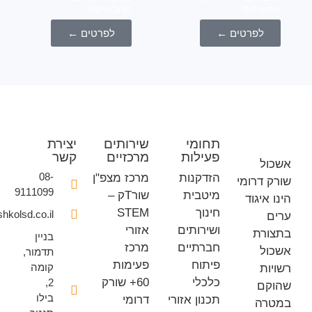
יכים
הרובוטיקה
לפרטים ←
לפרטים ←
תחומי
שירותים
יצירת
פעילות
מרכזיים
קשר
ל
08-
הזדקנות
מרכז מצפ"ן
 דרומי
9111099
מיטבית
שורTק –
איגוד
חינוך
STEM
office@eshkolsd.co.il
ושירותים
אזורי
רת
בניין
חברתיים
מרכז
ל
תדמור,
פיתוח
פעימות
קומה
ת
כלכלי
60+ שורק
2,
ם
בילו
תכנון אזורי
דרומי
רה