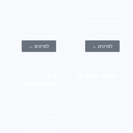
ו לגלוש איתנו מרכז
ן באשכול רשויות
עולים על המגרש! מרכז
ק דרומי ממשיך
אלון באשכול שורק דרומי
חיב את המענים
גאה להציע מענה ייחודי
עם: חיבור
חדש, קבוצת כדורגל
לפרטים ←
לפרטים ←
מים ונהנים
דור
החדשנות
מועצה אזורית גדרות
לת היזמים של "אפ
שמחה לארח את דור
60+" נפגשה בבאר
החדשנות הבא של
יה אשכול שורק
אשכול רשויות
דרומי ומרכז "אפ 60+"
שורק-דרומי נבחרת