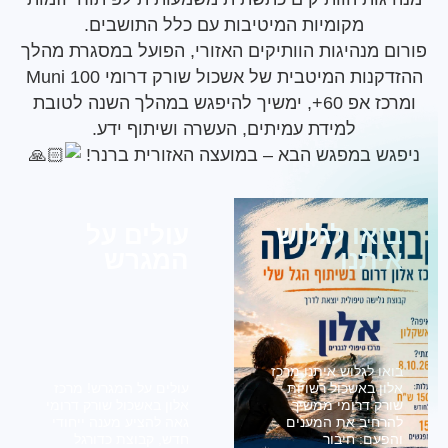
מקומיות המיטיבות עם כלל התושבים.
 מנהיגות הוותיקים האזורי, הפועל במסגרת מהלך
ההזדקנות המיטבית של אשכול שורק דרומי Muni 100
ומרכז אפ 60+, ימשיך להיפגש במהלך השנה לטובת
למידת עמיתים, העשרה ושיתוף ידע.
ש במפגש הבא – במועצה האזורית ברנר!
או לגלוש
עולים על
תנו
המגרש
ו לגלוש איתנו מרכז
ן באשכול רשויות
עולים על המגרש! מרכז
ק דרומי ממשיך
אלון באשכול שורק דרומי
חיב את המענים
גאה להציע מענה ייחודי
עם: חיבור
חדש, קבוצת כדורגל