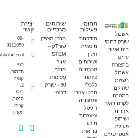
תחומי
שירותים
יצירת
פעילות
מרכזיים
קשר
ל
08-
הזדקנות
מרכז מצפ"ן
דרומי
9111099
מיטבית
שורTק –
איגוד
חינוך
STEM
office@eshkolsd.co.il
ושירותים
אזורי
רת
בניין
חברתיים
מרכז
תדמור,
ל
פיתוח
פעימות
קומה
ת
כלכלי
60+ שורק
2,
ם
בילו
תכנון אזורי
דרומי
ה
סנטר,
ותחבורה
 ראיה
קרית
דיגיטל
ת
עקרון
ומערכות
פי
מידע
ה
בריאות
טגיים