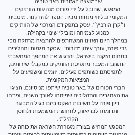
שבמועצה האזורית באר טוביה.
פגש, שהובל על ידי פורום מנהיגות הוותיקים
י ובליווי מנחות מבית הספר להזדקנות מיטבית
ן הורביץ״, עסק בתפקידם המרכזי של הוותיקים
כמנוע לצמיחה ומובילי שינוי בקהילה.
ך היום האזינו המשתתפים להרצאה מרתקת מפי
ורת, עורך עיתון "דורות", שסקר מגמות ותהליכים
ם הזקנה בישראל, והדגיש את המהפך המחשבתי
ב: המעבר מתפיסת הוותיקים כמקבלי שירותים,
יסתם כשותפים פעילים, יוזמים ומשפיעים על
המציאות המקומית.
 הפורום של באר טוביה שיתפו מניסיונם, הציגו
תגרים והתהליכים שפיתחו לאורך השנים, ופתחו
ון פורה על חשיבות האקטיביזם בגיל המבוגר
תרומתו לבריאות, לתחושת המשמעות ולחוסן
הקהילתי.
ש המחיש בצורה מעוררת השראה את כוחה של
ות הוותיקים כתשתית משמעותית לפיתוח יוזמות