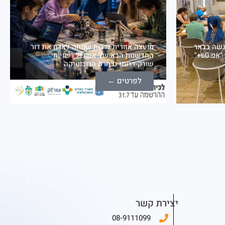
 של "אפ 60+" נפגשה בבאר
מועצה אזורית גדרות שמחה לארח את דור
טוביה אשכול שורק דרומי ומרכז "אפ 60+"
החדשנות הבא של אשכול רשויות
שורק-דרומי נבחרת הרובוטיקה
לפרטים ←
יצירת קשר
08-9111099