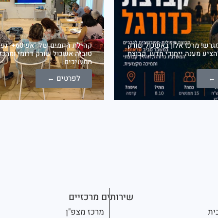
גרש! מרכז אלון באשכול שורק
קהילת היזמים
הציע מענה ייחודי חדש, קבוצת
ממשיכים
 ←
לפרטים ←
שירותים מרכזיים
ית
מרכז מצפ"ן