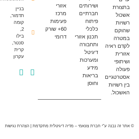
ושירותים
אזורי
רת
בניין
חברתיים
מרכז
ל
תדמור,
פיתוח
פעימות
קומה
ת
כלכלי
60+ שורק
2,
ם
בילו
תכנון אזורי
דרומי
רה
סנטר,
ותחבורה
 ראיה
קרית
דיגיטל
ת
עקרון
ומערכות
פי
מידע
ה
בריאות
טגיים
וחוסן
שויות
ול.
 נבנה ע"י חברת צונאמי – מדיה דיגיטלית מתקדמת
|
הצהרת נגישות