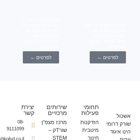
מועצה אזורית גדרות
לת היזמים של "אפ
שמחה לארח את דור
60+" נפגשה בבאר
החדשנות הבא של
יה אשכול שורק
אשכול רשויות
דרומי ומרכז "אפ 60+"
שורק-דרומי נבחרת
יכים
הרובוטיקה
לפרטים ←
לפרטים ←
תחומי
שירותים
יצירת
פעילות
מרכזיים
קשר
ל
08-
הזדקנות
מרכז מצפ"ן
 דרומי
9111099
מיטבית
שורTק –
איגוד
חינוך
STEM
office@eshkolsd.co.il