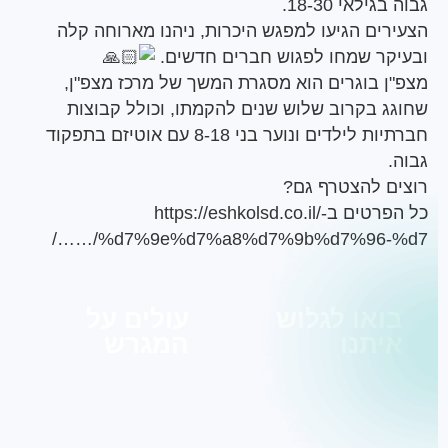
לאי 18-30.
ים הגיעו למפגש היכרות, ניהנו מארוחה קלה
ר שמחו לפגוש חברים חדשים.
 בוגרים הוא מסגרת המשך של מרכז מצפ"ן,
 בקרוב שלוש שנים להקמתו, וכולל קבוצות
חברתיות לילדים ונוער בני 8-18 עם אוטיזם בתפקוד
 להצטרף גם?
רטים ב-
https://eshkolsd.co.il/
…/%d7%9e%d7%a8%d7%9b%d7%96-%
או לגלוש
עולים על
תנו
המגרש