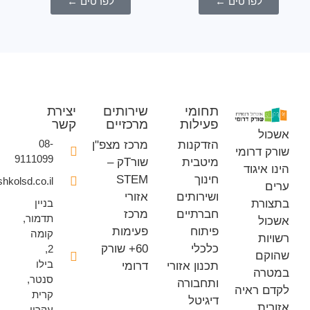
לפרטים ←
לפרטים ←
תחומי
שירותים
יצירת
פעילות
מרכזיים
קשר
ל
08-
הזדקנות
מרכז מצפ"ן
דרומי
9111099
מיטבית
שורTק –
איגוד
חינוך
STEM
office@eshkolsd.co.il
ושירותים
אזורי
רת
בניין
חברתיים
מרכז
תדמור,
ל
פיתוח
פעימות
קומה
ת
כלכלי
60+ שורק
2,
ם
בילו
תכנון אזורי
דרומי
ה
סנטר,
ותחבורה
 ראיה
קרית
דיגיטל
ת
עקרון