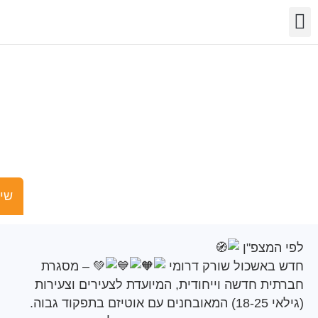
שר
מידע
שויות
פעילות
לפי המצפ"ן
שישים ומש
מצפ"ן
אשכול שורק דרומי
– מסגרת
ת חדשה וייחודית, המיועדת לצעירים וצעירות
וד גבוה.