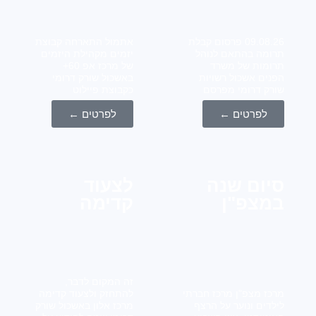
09.08.26 פרסום קבלת
אתמול התארחה קבוצת
מה בהתאם לנוהל
יזמים מקהילת היזמים
מות של משרד
של מרכז אפ 60+
ים אשכול רשויות
באשכול שורק דרומי
ק דרומי מפרסם
כקבוצת פיילוט
לפרטים ←
לפרטים ←
ום שנה
לצעוד
צפ"ן
קדימה
זה המקום לדבר,
ז מצפ"ן מרכז חברתי
להתחזק ולצעוד קדימה
דים ונוער על הרצף
מרכז אלון באשכול שורק