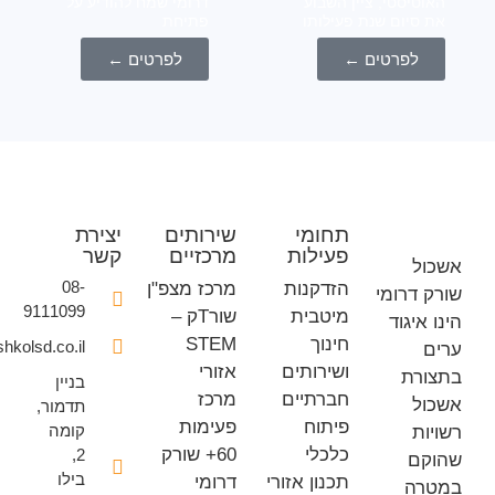
טיסטי, ציין השבוע
דרומי שמח להודיע על
סיום שנת פעילותו
פתיחת
לפרטים ←
לפרטים ←
תחומי
שירותים
יצירת
פעילות
מרכזיים
קשר
ל
08-
הזדקנות
מרכז מצפ"ן
 דרומי
9111099
מיטבית
שורTק –
איגוד
חינוך
STEM
office@eshkolsd.co.il
ושירותים
אזורי
רת
בניין
חברתיים
מרכז
ל
תדמור,
פיתוח
פעימות
קומה
ת
כלכלי
60+ שורק
2,
ם
בילו
תכנון אזורי
דרומי
רה