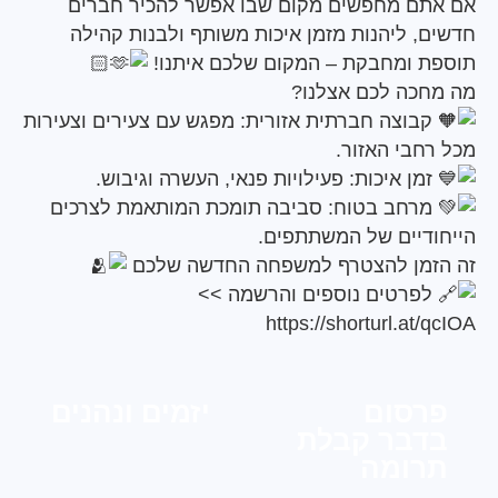
ם מחפשים מקום שבו אפשר להכיר חברים
, ליהנות מזמן איכות משותף ולבנות קהילה
 ומחבקת – המקום שלכם איתנו!
כה לכם אצלנו?
בוצה חברתית אזורית: מפגש עם צעירים וצעירות
חבי האזור.
מן איכות: פעילויות פנאי, העשרה וגיבוש.
רחב בטוח: סביבה תומכת המותאמת לצרכים
דיים של המשתתפים.
מן להצטרף למשפחה החדשה שלכם
פרטים נוספים והרשמה >>
https://shorturl.at
סום
יזמים ונהנים
בר קבלת
ומה