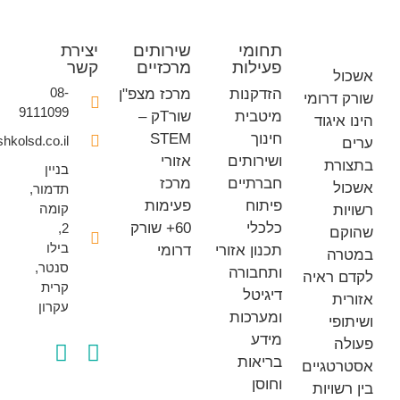
תחומי
שירותים
יצירת
פעילות
מרכזיים
קשר
ל
08-
הזדקנות
מרכז מצפ"ן
דרומי
9111099
מיטבית
שורTק –
איגוד
חינוך
STEM
office@eshkolsd.co.il
ושירותים
אזורי
רת
בניין
חברתיים
מרכז
ל
תדמור,
פיתוח
פעימות
קומה
ת
כלכלי
60+ שורק
2,
ם
בילו
תכנון אזורי
דרומי
ה
סנטר,
ותחבורה
 ראיה
קרית
דיגיטל
ת
עקרון
ומערכות
פי
מידע
ה
בריאות
טגיים
וחוסן
שויות