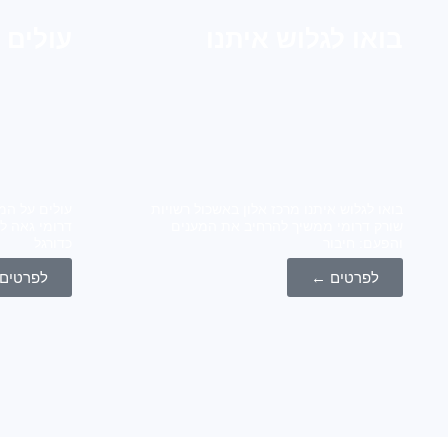
בואו לגלוש איתנו
עולים 
בואו לגלוש איתנו מרכז אלון באשכול רשויות
עולים על המ
שורק דרומי ממשיך להרחיב את המענים
דרומי גאה ל
והפעם: חיבור
כדורגל
לפרטים ←
לפרטים