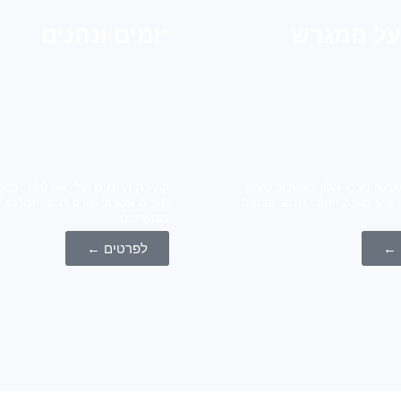
על המגרש
יזמים ונהנים
גרש! מרכז אלון באשכול שורק
קהילת היזמים של
הציע מענה ייחודי חדש, קבוצת
ממשיכים
 ←
לפרטים ←