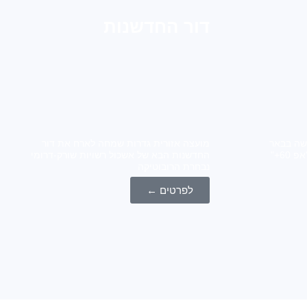
דור החדשנות
 "אפ 60+" נפגשה בבאר
מועצה אזורית גדרות שמחה לארח את דור
טוביה אשכול שורק דרומי ומרכז "אפ 60+"
החדשנות הבא של אשכול רשויות שורק-דרומי
נבחרת הרובוטיקה
לפרטים ←