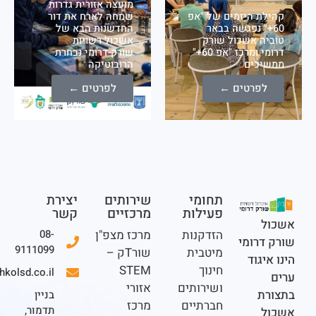
מועצה אזורית גדרות
ת היזמים של "אפ
שמחה לארח את דור
+" נפגשה בבאר
החדשנות הבא של
ה אשכול שורק
אשכול רשויות
דרומי ומרכז "אפ 60+"
שורק-דרומי נבחרת
יכים
הרובוטיקה
לפרטים ←
לפרטים ←
תחומי
שירותים
יצירת
פעילות
מרכזיים
קשר
ל
הזדקנות
מרכז מצפ"ן
08-
דרומי
9111099
מיטבית
שורTק –
יגוד
חינוך
STEM
office@eshkolsd.co.il
ושירותים
אזורי
ת
בניין
חברתיים
מרכז
תדמור,
ל