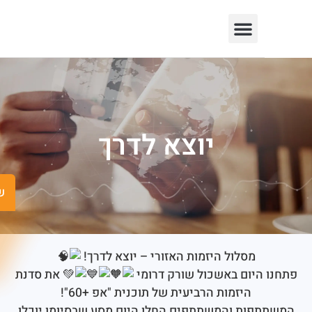
יוצא לדרך
שישים ומש
מסלול היזמות האזורי – יוצא לדרך!
היום באשכול שורק דרומי
את סדנת
היזמות הרביעית של תוכנית "אפ +60"!
פות והמשתתפים החלו היום מסע שבסיומו יוכלו