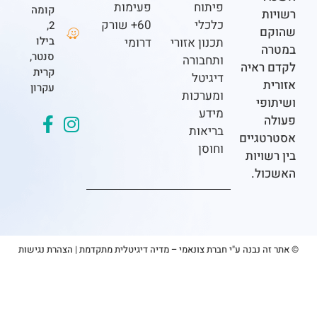
פיתוח
פעימות
קומה
ת
כלכלי
60+ שורק
2,
ם
בילו
תכנון אזורי
דרומי
ה
סנטר,
ותחבורה
ראיה
קרית
דיגיטל
ת
עקרון
ומערכות
פי
מידע
בריאות
גיים
וחוסן
ויות
ל.
 נבנה ע"י חברת צונאמי – מדיה דיגיטלית מתקדמת
|
הצהרת נגישות