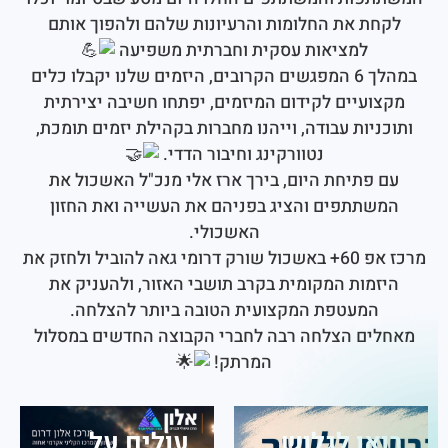
ת את החלומות והרעיונות שלהם ולהפוך אותם
למציאות עסקית וחברתית משפיעה
​במהלך 6 המפגשים הקרובים, היזמים שלנו יקבלו כלים
ועיים לקידום המיזמים, יפתחו חשיבה יצירתית
יות עבודה, וייהנו מחברות בקהילת יזמים תומכת,
נטוורקינג וחיבור הדדי.
פתיחת היום, בירך ארז אלי מנכ"ל האשכול את
תתפים והציג בפניהם את העשייה ואת החזון
האשכולי.
מרכז אפ 60+ ב​אשכול שורק דרומי גאה להוביל ולחזק את
מות המקומית בקרב תושבי האזור, ולהעניק את
המעטפת המקצועית הטובה ביותר להצלחה.
לים הצלחה רבה לחברי הקבוצה החדשים במסלול
המרתק!
או לגלוש
עולים על