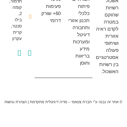
ל
תדמור,
פיתוח
פעימות
קומה
ת
כלכלי
60+ שורק
2,
ם
בילו
תכנון אזורי
דרומי
ה
סנטר,
ותחבורה
 ראיה
קרית
דיגיטל
ת
עקרון
ומערכות
פי
מידע
ה
בריאות
טגיים
וחוסן
שויות
ול.
 נבנה ע"י חברת צונאמי – מדיה דיגיטלית מתקדמת
|
הצהרת נגישות