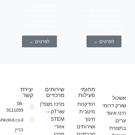
מועצה אזורית גדרות
לת היזמים של "אפ
שמחה לארח את דור
6+" נפגשה בבאר
החדשנות הבא של
יה אשכול שורק
אשכול רשויות
דרומי ומרכז "אפ 60+"
שורק-דרומי נבחרת
יכים
הרובוטיקה
לפרטים ←
לפרטים ←
תחומי
שירותים
יצירת
פעילות
מרכזיים
קשר
ל
08-
הזדקנות
מרכז מצפ"ן
דרומי
9111099
מיטבית
שורTק –
איגוד
חינוך
STEM
office@eshkolsd.co.il
ושירותים
אזורי
רת
בניין
חברתיים
מרכז