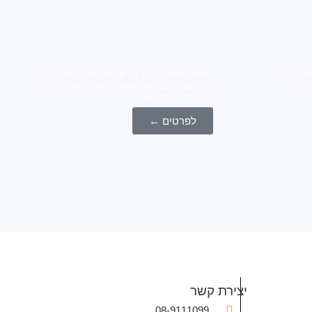
 "אפ 60+" נפגשה בבאר
מועצה אזורית גדרות שמחה לארח את דור
טוביה אשכול שורק דרומי ומרכז "אפ 60+"
החדשנות הבא של אשכול רשויות שורק-דרומי
נבחרת הרובוטיקה
לפרטים ←
יצירת קשר
08-9111099