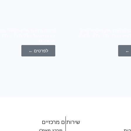
גרש! מרכז אלון באשכול שורק
קהילת היזמים של
הציע מענה ייחודי חדש, קבוצת
ממשיכים
 ←
לפרטים ←
שירותים מרכזיים
בית
מרכז מצפ"ן