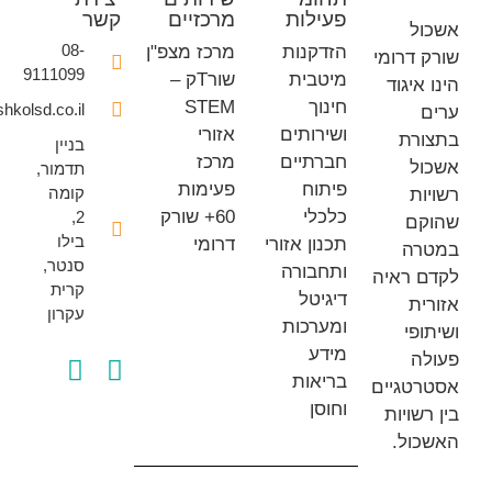
פעילות
מרכזיים
קשר
ל
08-
הזדקנות
מרכז מצפ"ן
דרומי
9111099
מיטבית
שורTק –
איגוד
חינוך
STEM
office@eshkolsd.co.il
ושירותים
אזורי
רת
בניין
חברתיים
מרכז
ל
תדמור,
פיתוח
פעימות
קומה
ת
כלכלי
60+ שורק
2,
ם
בילו
תכנון אזורי
דרומי
ה
סנטר,
ותחבורה
 ראיה
קרית
דיגיטל
ת
עקרון
ומערכות
פי
מידע
ה
בריאות
טגיים
וחוסן
שויות
ול.