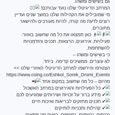
ישים ומשהו.
 הדיגיטלי שלנו נועד עבורכם!
ובילים את הקהילות שלנו במשך שנים ועדיין
 לדעת מה קורה, להיות מעורבים ולהישאר
ים.
כאן תמצאו את כל מה שחשוב באזור:
ות, אירועים, הרצאות, תכנים והזדמנויות
פות.
ישים ומשהו –
צרים. ממשיכים קדימה. ביחד.
ו והירשמו למרחב הדיגיטלי האזורי שלנו >>
https://www.coing.co/Eshkol_Sorek_Dromi_E
 – כל מה שחשוב במקום אחד
 הפעילויות והאירועים במרחב האשכול
דע ברור על זכויות ושירותים שמגיעים לכם
נים מחזקים לבריאות ואיכות חיים
ילות ותכניות לותיקים
ם. נרשמים. נחשפים. רואים מה מתאים