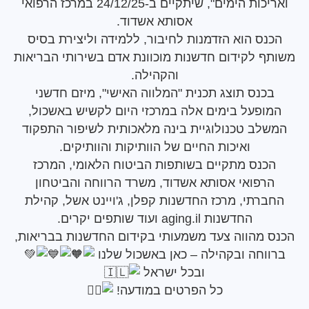
ואריכות הימים", שיתקיים ב-24/12/25 במרכז הרפואי
אסותא אשדוד.
ס הוא הזדמנות לחיבור, ללמידה וליצירת בסיס
 לקידום חדשנות מוכוונת אדם בשירותי הבריאות
והקהילה.
נס תוצג תכנית "המלווה האישי", מיזם חדשני
פעל בימים אלה במרכזי היום לקשיש באשכול,
ב טכנולוגיית בינה מלאכותית לשיפור התפקוד
ואיכות החיים של הוותיקות והוותיקים.
נס מתקיים בשותפות הביטוח הלאומי, המרכז
פואי אסותא אשדוד, משרד הרווחה והביטחון
רתי, מרכז החדשנות קפלן, ג'ויינט אשל, קהילת
החדשנות
aging.il
ועוד שותפים יקרים.
מהווה צעד משמעותי בקידום החדשנות בבריאות,
חה ובקהילה – כאן באשכול שלנו
ובכל ישראל
כל הפרטים במודעה!