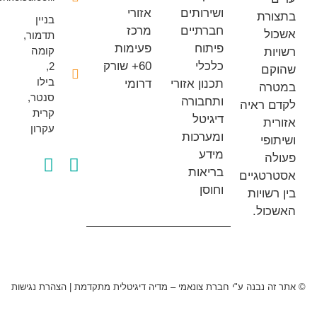
ושירותים
אזורי
רת
בניין
חברתיים
מרכז
ל
תדמור,
פיתוח
פעימות
קומה
ת
כלכלי
60+ שורק
2,
ם
בילו
תכנון אזורי
דרומי
רה
סנטר,
ותחבורה
 ראיה
קרית
דיגיטל
ת
עקרון
ומערכות
פי
מידע
ה
בריאות
טגיים
וחוסן
שויות
ול.
 נבנה ע"י חברת צונאמי – מדיה דיגיטלית מתקדמת
|
הצהרת נגישות