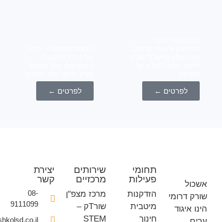
המקום לדבר,
חזק ולצעוד קדימה
הצומח באשכול – הכירו
ז אלון באשכול שורק
את גרניון הפקעות
מי שמח להודיע על
בימים אלו עורך אשכול
יחת
שורק דרומי סקר אקולוגי
לפרטים ←
לפרטים ←
תחומי
שירותים
יצירת
פעילות
מרכזיים
קשר
ל
08-
הזדקנות
מרכז מצפ"ן
 דרומי
9111099
מיטבית
שורTק –
איגוד
חינוך
STEM
office@eshkolsd.co.il