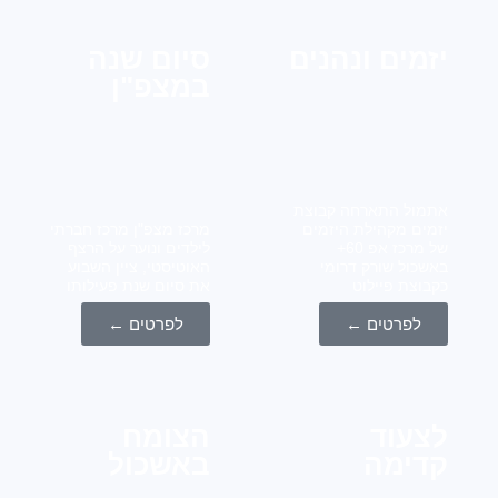
מים ונהנים
סיום שנה
במצפ"ן
ול התארחה קבוצת
ים מקהילת היזמים
מרכז מצפ"ן מרכז חברתי
של מרכז אפ 60+
לילדים ונוער על הרצף
כול שורק דרומי
האוטיסטי, ציין השבוע
וצת פיילוט
את סיום שנת פעילותו
לפרטים ←
לפרטים ←
עוד
הצומח
ימה
באשכול