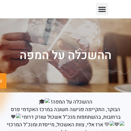
יצירת קשר
חופש המידע
פורטל רשויות
תחומי פעילות
השכלה על המפה
שישים ומש
ההשכלה על המפה!
ר, התקיימה פגישה חשובה במרכז האקדמי פרס
בות, בהשתתפות מנכ"ל אשכול שורק דרומי
ארז אלי, צוות האשכול, מייסדת ומנכ"ל המרכזי