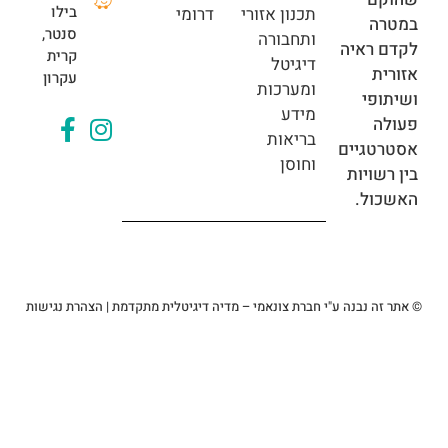
בילו
תכנון אזורי
דרומי
ה
סנטר,
ותחבורה
ראיה
קרית
דיגיטל
ת
עקרון
ומערכות
פי
מידע
בריאות
גיים
וחוסן
ויות
ל.
 נבנה ע"י חברת צונאמי – מדיה דיגיטלית מתקדמת
|
הצהרת נגישות