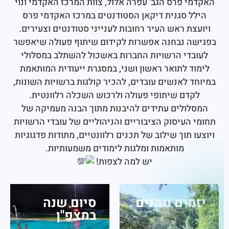
י פרס הגב' עפרה אלול, צוות המרכז האקדמי ונוי
ל סגנית דיקאן הסטודנטים במרכז האקדמי פרס
ת ראש העיר רחובות לענייני סטודנטים וצעירים.
ה נבחנה אפשרות לקידום שיתוף פעולה שיאפשר
די הרשויות החברות באשכול להשתלב במסלולי
ד לתואר ראשון ושני, במסגרת ייעודית המותאמת
 לאנשים עובדים, להכיר קולגות ברשויות השונות,
דם שיתופי פעולה ולרכוש השכלה רלוונטית.
ולים עתידים להיבנות מתוך הבנה מעמיקה של
העיסוק הציבוריים והניהוליים של עובדי הרשויות
 תוך שילוב של תכנים רלוונטיים, מתודות פדגוגיות
מותאמות ומלגות לימודים משמעותיות.
יש למה לצפות!
מים ונהנים
סיום שנה
במצפ"ן