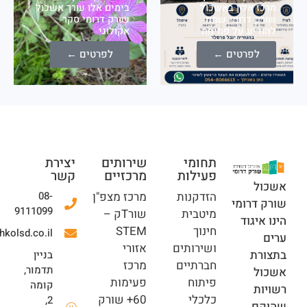
 אלון באשכול
בימים אלו עורך אשכול
 דרומי שמח
שורק דרומי סקר
יע על פתיחת
אקולוגי
לפרטים ←
לפרטים ←
תחומי
שירותים
יצירת
פעילות
מרכזיים
קשר
ל
הזדקנות
מרכז מצפ"ן
08-
דרומי
9111099
מיטבית
שורTק –
יגוד
חינוך
STEM
office@eshkolsd.co.il
ושירותים
אזורי
ת
בניין
חברתיים
מרכז
תדמור,
ל
פיתוח
פעימות
קומה
ת
כלכלי
60+ שורק
2,
ם