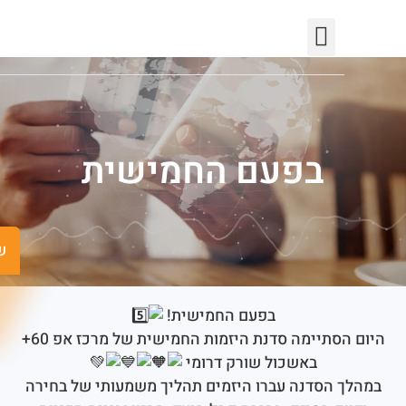
יצירת קשר
חופש המידע
פורטל רשויות
תחומי פעילות
בפעם החמישית
שישים ומש
בפעם החמישית!
היום הסתיימה סדנת היזמות החמישית של מרכז אפ 60+
באשכול שורק דרומי
 הסדנה עברו היזמים תהליך משמעותי של בחירה