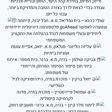
ק המיזם, בחירת קהל היעד, החזון ובניית תכניות
 בכדי לצאת לדרך בצורה הטובה והמדויקת ביותר,
עבור כל יזם.
שולי כהנא – בית גמליאל, מ.א. חבל יבנה, פיתחה
פלטפורמה דיגיטלית ידידותית goAhead שנועדה לאפשר
ידים ובעלי משפחות לנהל בהצלחה את התקציב
המשפחתי.
עליזה הלינגר- מגלאון, מ.א. יואב, אפיית עוגות
ועוגיות ביתיות.
ביקה שולמן – בניה, מ.א. ברנר, בית מספר: אירוח
ביתי תוך סיפור הסיפור המרתק והייחודי
של משפחתו.
יואל ברקין – מזכרת בתיה, הידרופוניקה לגיל
השלישי.
שמואל פיירסטיין – מזכרת בתיה, סדנה
לקרמיקה פיסולית.
ימור מלר קינן – בניה, מ.א. ברנר- חושבים רחוק,
עושים קרוב: הנחיית והדרכת הורים .