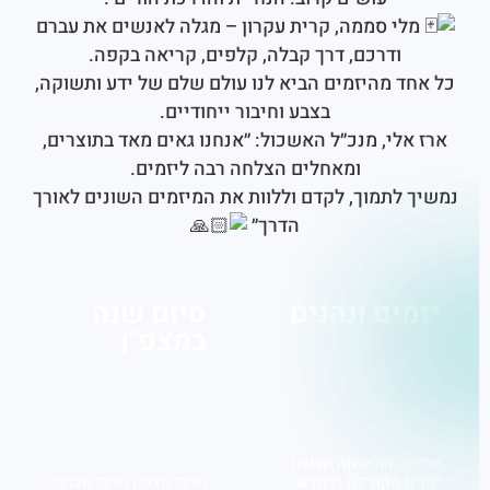
לי סממה, קרית עקרון – מגלה לאנשים את עברם
ודרכם, דרך קבלה, קלפים, קריאה בקפה.
ד מהיזמים הביא לנו עולם שלם של ידע ותשוקה,
בצבע וחיבור ייחודיים.
אלי, מנכ״ל האשכול: ״אנחנו גאים מאד בתוצרים,
ומאחלים הצלחה רבה ליזמים.
 לתמוך, לקדם וללוות את המיזמים השונים לאורך
הדרך״
מים ונהנים
סיום שנה
במצפ"ן
ל התארחה קבוצת
ם מקהילת היזמים
מרכז מצפ"ן מרכז חברתי