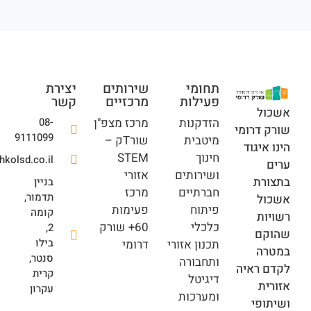
תחומי
שירותים
יצירת
פעילות
מרכזיים
קשר
ל
הזדקנות
מרכז מצפ"ן
08-
דרומי
9111099
מיטבית
שורTק –
יגוד
חינוך
STEM
office@eshkolsd.co.il
ושירותים
אזורי
ת
בניין
חברתיים
מרכז
תדמור,
ל
פיתוח
פעימות
קומה
ת
כלכלי
60+ שורק
2,
ם
בילו
תכנון אזורי
דרומי
ה
סנטר,
ותחבורה
ראיה
קרית
דיגיטל
ת
עקרון
ומערכות
פי