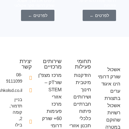
מי שמח להודיע על
בימים אלו עורך אשכול
יחת
שורק דרומי סקר אקולוגי
לפרטים ←
לפרטים ←
תחומי
שירותים
יצירת
פעילות
מרכזיים
קשר
ל
08-
הזדקנות
מרכז מצפ"ן
 דרומי
9111099
מיטבית
שורTק –
איגוד
חינוך
STEM
office@eshkolsd.co.il
ושירותים
אזורי
רת
בניין
חברתיים
מרכז
ל
תדמור,
פיתוח
פעימות
קומה
ת
כלכלי
60+ שורק
2,
ם
בילו
תכנון אזורי
דרומי
רה