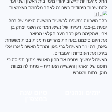
עדויות ליישוב יהודי מימי בית ראשון ושני ועד
בות היהודית בשכונה לאחר מלחמת העצמאות
שכונה נחשפנו לראשית המעשה הציוני של רחל
בן-צבי, רעייתו של נשיא המדינה השני יצחק בן
שהקימה כאן כפר נוער חקלאי מפואר.
ום סיכמנו בארוחת צהריים תימנית בבית משפחת
בה יו"ר האשכול גבי גאון ומנכ"ל האשכול ארז אלי
 את העובדות והעובדים.
ל ימשיך ויטפח את ההון האנושי מתוך תפיסה כי
 של הארגון והעשייה האזורית – מתחילה מצוות
רתום ומגובש.
מים ונהנים
סיום שנה
במצפ"ן