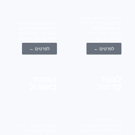
ול התארחה קבוצת
ים מקהילת היזמים
מרכז מצפ"ן מרכז חברתי
של מרכז אפ 60+
לילדים ונוער על הרצף
כול שורק דרומי
האוטיסטי, ציין השבוע
וצת פיילוט
את סיום שנת פעילותו
לפרטים ←
לפרטים ←
עוד
הצומח
ימה
באשכול
המקום לדבר,
חזק ולצעוד קדימה
הצומח באשכול – הכירו
ז אלון באשכול שורק
את גרניון הפקעות