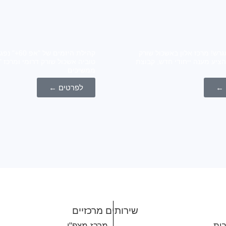
גרש! מרכז אלון באשכול שורק
קהילת היזמים של
הציע מענה ייחודי חדש, קבוצת
ממשיכים
 ←
לפרטים ←
שירותים מרכזיים
בית
מרכז מצפ"ן