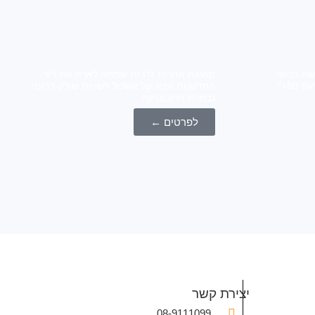
 "אפ 60+" נפגשה בבאר
מועצה אזורית גדרות שמחה לארח את דור
טוביה אשכול שורק דרומי ומרכז "אפ 60+"
החדשנות הבא של אשכול רשויות שורק-דרומי
נבחרת הרובוטיקה
לפרטים ←
יצירת קשר
08-9111099