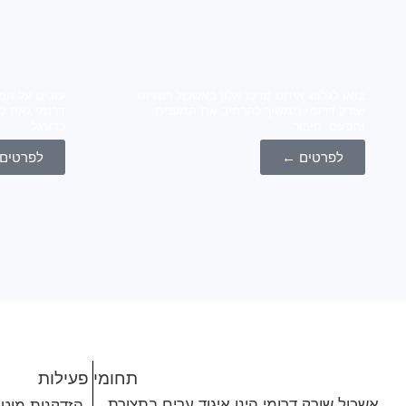
בואו לגלוש איתנו מרכז אלון באשכול רשויות
עולים על המ
שורק דרומי ממשיך להרחיב את המענים
דרומי גאה ל
והפעם: חיבור
כדורגל
לפרטים ←
לפרטים
תחומי פעילות
אשכול שורק דרומי הינו איגוד ערים בתצורת
הזדקנות מיט