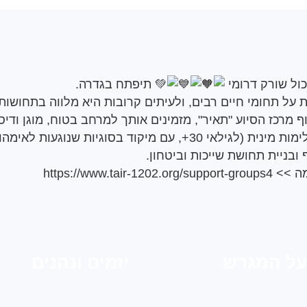
ול שורק דרומי
תיפתח בגדרה.
 על תחומי חיים רבים, ולעיתים קרובות היא מלווה בתחושות
ף מרכז הסיוע "תאיר", מזמינים אותך למרחב בטוח, מוגן ודיס
הקבוצה מיועדת לנשים נפגעות אלימות מינית (לגילאי 30+, עם מיקוד
ובניית תחושת שייכות וביטחון.
ה >>
https://www.tair-1202.org/support-groups4
על המגרש
יזמים ונהנים