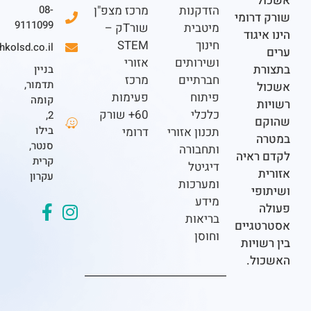
ל
הזדקנות
מרכז מצפ"ן
08-
דרומי
9111099
מיטבית
שורTק –
יגוד
חינוך
STEM
office@eshkolsd.co.il
ושירותים
אזורי
ת
בניין
חברתיים
מרכז
תדמור,
ל
פיתוח
פעימות
קומה
ת
כלכלי
60+ שורק
2,
ם
בילו
תכנון אזורי
דרומי
ה
סנטר,
ותחבורה
ראיה
קרית
דיגיטל
ת
עקרון
ומערכות
פי
מידע
בריאות
גיים
וחוסן
ויות
ל.