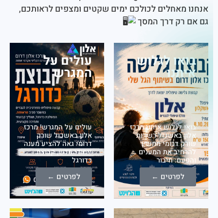
מאחלים לכולכם ימים שקטים ומצפים לראותכם,
רק דרך המסך
או לגלוש
עולים על
תנו
המגרש
 לגלוש איתנו מרכז
עולים על המגרש! מרכז
 באשכול רשויות
אלון באשכול שורק
 דרומי ממשיך
דרומי גאה להציע מענה
יב את המענים
ייחודי חדש, קבוצת
ם: חיבור
כדורגל
לפרטים ←
לפרטים ←