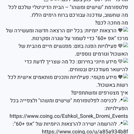
מת "שישים ומשהו" – הבית הדיגיטלי שלכם לכל
וב, עודכנה עבורכם ברוח הימים הללו.
ה לכם?
צאות יומיות: בכל יום הרצאה חדשה ומעשירה של
על שגרה וסקרנות.
ילויות הפגה בזום: מפגשים חיים מהבית של
 וגורמים נוספים.
דע חיוני בחירום: כל מה שצריך לדעת כדי
 מעודכנים ובטוחים.
דע מקומי: פעילויות ותכנים מותאמים אישית לכל
אשכול.
טרפים ומשתתפים?
ניסה לפלטפורמת "שישים ומשהו" ולצפייה בכל
ות:
https://www.coing.co/Eshkol_Sorek_Dromi_
רשמה ישירה להרצאות היומיות של "אפ +60":
https://www.coing.co/u/a85a