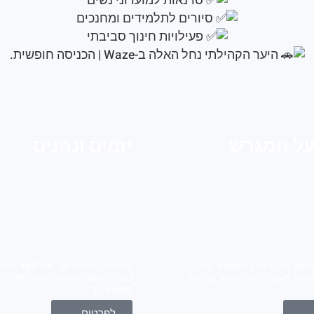
סדנאות למועדוני נשים
סיורים לתלמידים ומחנכים
פעילויות חינוך סביבתי
היער הקהילתי נחל האלה ב-Waze | הכניסה חופשית.
על המגרש
יזמים ונהנים
גרש! מרכז אלון באשכול שורק
קהילת היזמים של
הציע מענה ייחודי חדש, קבוצת
ממשיכים
 ←
לפרטים ←