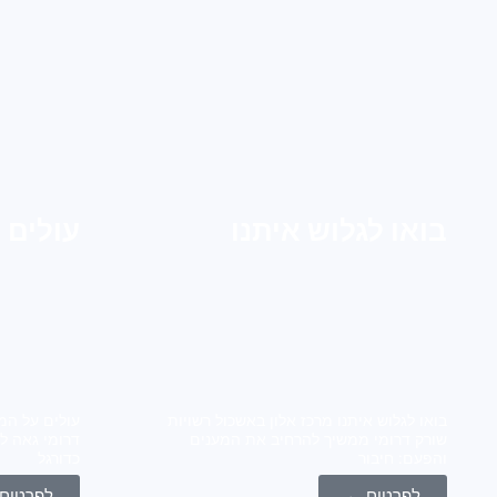
בואו לגלוש איתנו
עולים 
בואו לגלוש איתנו מרכז אלון באשכול רשויות
עולים על המ
שורק דרומי ממשיך להרחיב את המענים
דרומי גאה ל
והפעם: חיבור
כדורגל
לפרטים ←
לפרטים