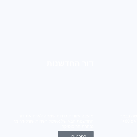
דור החדשנות
 "אפ 60+" נפגשה בבאר
מועצה אזורית גדרות שמחה לארח את דור
טוביה אשכול שורק דרומי ומרכז "אפ 60+"
החדשנות הבא של אשכול רשויות שורק-דרומי
נבחרת הרובוטיקה
לפרטים ←