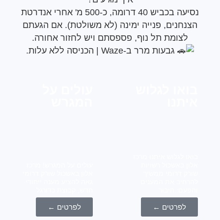
נסיעה בכביש 40 דרומה, כ-500 מ' אחרי אנדרטת
נחנים, פנייה ימינה (לא משולטת). אם הגעתם
לצומת תל נוף, פספסתם ויש לחזור אחורה.
גבעות מרר ב-Waze | הכניסה ללא עלות.
או לגלוש
עולים על
תנו
המגרש
ו לגלוש איתנו מרכז
ן באשכול רשויות
עולים על המגרש! מרכז
ק דרומי ממשיך
אלון באשכול שורק דרומי
חיב את המענים
גאה להציע מענה ייחודי
עם: חיבור
חדש, קבוצת כדורגל
לפרטים ←
לפרטים ←