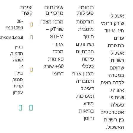
תחומי
שירותים
יצירת
פעילות
מרכזיים
קשר
ל
08-
הזדקנות
מרכז מצפ"ן
דרומי
9111099
מיטבית
שורTק –
איגוד
חינוך
STEM
office@eshkolsd.co.il
ושירותים
אזורי
רת
בניין
חברתיים
מרכז
ל
תדמור,
פיתוח
פעימות
קומה
ת
כלכלי
60+ שורק
2,
ם
בילו
תכנון אזורי
דרומי
ה
סנטר,
ותחבורה
 ראיה
קרית
דיגיטל
ת
עקרון
ומערכות
פי
מידע
ה
בריאות
טגיים
וחוסן
שויות
ול.