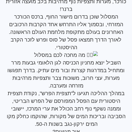
, מערות ותצפיות נוף מרהיבות בלב
מועצה אזורית
ברנר
!
סלול שוכן בדרום מישור החוף, ברכס הכורכר
חי, ובסמוך אליו התרחש אחד הקרבות הרכובים
ונים בעולם מתקופת מלחמת העולם הראשונה.
רך הדרך תמצאו פסל של סוס ופרש לזכר הקרב
ההיסטורי.
מה מחכה לכם במסלול
יל יוצא מחניון הכניסה לגן הלאומי גבעות מרר
ל במדרגות קצרות ובור מים עתיק. בדרך תפגשו
ות, עצי חרוב, משוכות צבר ותצפיות מרהיבות
מזרחה ומערבה.
 ההליכה תגיעו ל"תצפית הפרש", נקודת תצפית
טורית עם הפסל המפורסם של הפרש הבריטי,
נה נשקף נוף רחב הכולל את ערי המרכז, יישובי
ה ובריכות המים של מקורות, שהוקמו כחלק מקו
המים ירקון-נגב בשנות ה-50.
איך מגיעים?