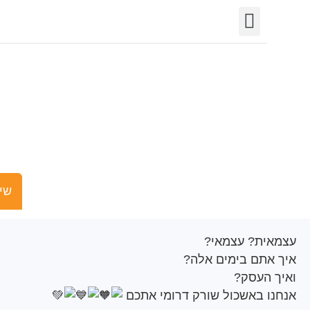
יצירת קשר
חופש המידע
פורטל רשויות
תחומי פעילות
איך העסק?
שישים ומש
ת? עצמאי?
תם בימים אלה?
העסק?
 באשכול שורק דרומי אתכם