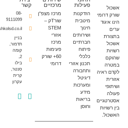
פעילות
מרכזיים
קשר
ל
08-
הזדקנות
מרכז מצפ"ן
דרומי
9111099
מיטבית
שורTק –
איגוד
חינוך
STEM
office@eshkolsd.co.il
ושירותים
אזורי
רת
בניין
חברתיים
מרכז
ל
תדמור,
פיתוח
פעימות
קומה
ת
כלכלי
60+ שורק
2,
ם
בילו
תכנון אזורי
דרומי
ה
סנטר,
ותחבורה
 ראיה
קרית
דיגיטל
ת
עקרון
ומערכות
פי
מידע
ה
בריאות
טגיים
וחוסן
שויות
ול.