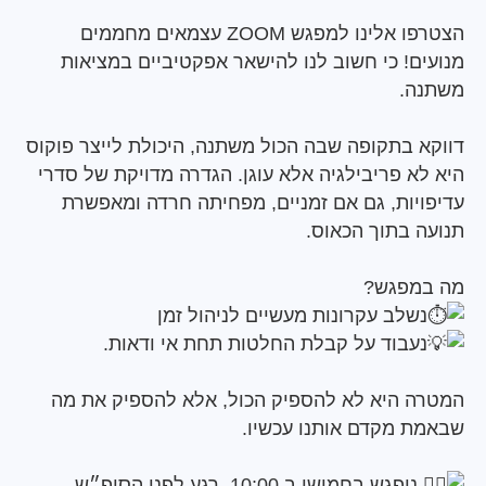
הצטרפו אלינו למפגש ZOOM עצמאים מחממים
ם! כי חשוב לנו להישאר אפקטיביים במציאות
.
 בתקופה שבה הכול משתנה, היכולת לייצר פוקוס
 פריבילגיה אלא עוגן. הגדרה מדויקת של סדרי
יות, גם אם זמניים, מפחיתה חרדה ומאפשרת
 בתוך הכאוס.
פגש?
שלב עקרונות מעשיים לניהול זמן
עבוד על קבלת החלטות תחת אי ודאות.
 היא לא להספיק הכול, אלא להספיק את מה
 מקדם אותנו עכשיו.
פגש בחמישי ב 10:00, רגע לפני הסופ״ש