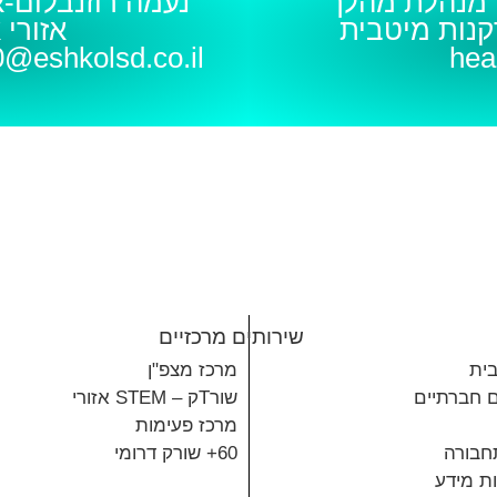
 מנהלת מהלך
נעמה רוזנבלום-
אזורי אפ
@eshkolsd.co.il
hea
שירותים מרכזיים
בית
מרכז מצפ"ן
ם חברתיים
שורTק – STEM אזורי
מרכז פעימות
תחבורה
60+ שורק דרומי
ות מידע