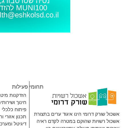
נסיה שטרסבורג,
MUNI100 להזדקנות מיטבית
lth@eshkolsd.co.il
תחומי פעילות
הזדקנות מיט
חינוך ושירותי
פיתוח כלכלי
אשכול שורק דרומי הינו איגוד ערים בתצורת
תכנון אזורי ו
אשכול רשויות שהוקם במטרה לקדם ראיה
דיגיטל ומערכ